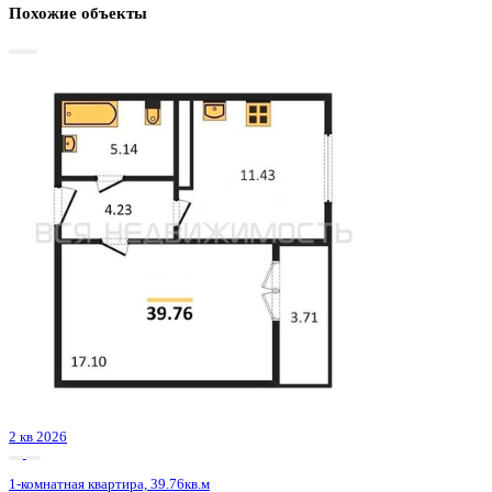
Базовая цена:
5 964 000 ₽
157 361 ₽/м²
Семейная ипотека
от 28 606 ₽/мес
Ипотека
от 69 762 ₽/мес
?
Расчет цены приблизительный, за более точной информаци
обращайтесь к менеджеру
Шахматка
Забронировать
ЖК
ЖК Волна
Корпус
Очередь 4 секция 6/1
Срок сдачи
2 кв 2026
Тип дома
Монолитно-блочный
Этаж
15/20
№ Квартиры
94
Тип сделки
Первичная продажа