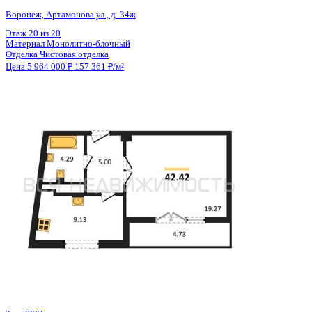
Общая площадь
37.90 м²
Строительная площадь
39.76 м²
Жилая площадь
17.10 м²
Площадь кухни
11.43 м²
Высота потолков
2.80 м
Отделка
Чистовая отделка
Санузел
Совмещенный
Кладовка
Нет
Лифт
Да
Изолированные комнаты
Да
Онлайн показ
Да
Похожие объекты