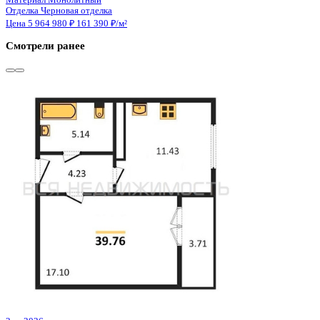
3 кв 2026
1-комнатная квартира, 39.5кв.м
Воронеж, Содружества б-р, д. 6
Этаж
11 из 11
Материал
Монолитно-кирпичный
Отделка
Предчистовая отделка
Цена 5 964 500 ₽
158 630 ₽/м²