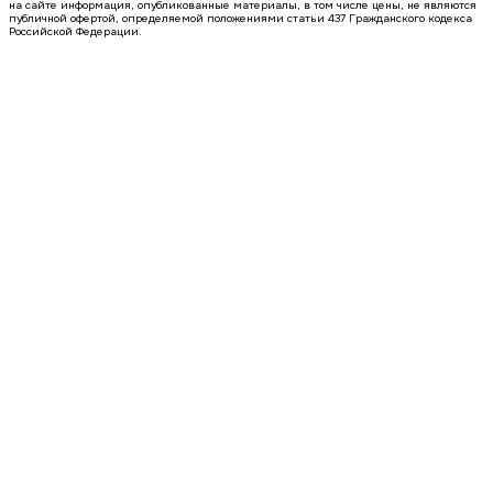
на сайте информация, опубликованные материалы, в том числе цены, не являются
публичной офертой, определяемой положениями статьи 437 Гражданского кодекса
Российской Федерации.
2 кв 2029
1-комнатная квартира, 38.36кв.м
Воронеж, МОПРа ул., д. 7а
Этаж
4 из 18
Материал
Монолитный
Отделка
Черновая отделка
Цена 5 964 980 ₽
161 390 ₽/м²