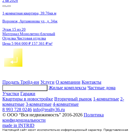
3 кв 2026
1-комнатная квартира, 38.4кв.м
Воронеж, Ломоносова ул., д. 127
Этаж
2 из 12
Материал
Панельный
Отделка
Чистовая отделка
Цена 5 964 727 ₽
/м²
Продать
Трейд-ин
Услуги
О компании
Контакты
Жилые комплексы
Частные дома
Подбор недвижимости
Участки
Гаражи
Квартиры в новостройке
Вторичный рынок
1-комнатные
2-
комнатные
3-комнатные
4-комнатные
8 993 728 0246
info@realty36.ru
© ООО “Вся недвижимость” 2016-2026
Политика
конфиденциальности
made in
INTRID
Настоящий сайт носит исключительно информационный характер. Представленная