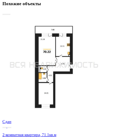
Базовая цена:
7 821 000 ₽
116 211 ₽/м²
Семейная ипотека
от 37 513 ₽/мес
Ипотека
от 91 483 ₽/мес
?
Расчет цены приблизительный, за более точной информаци
обращайтесь к менеджеру
Шахматка
Забронировать
ЖК
ЖК Зелёная Долина
Корпус
Позиция 8 секции 1-2
Срок сдачи
4 кв 2022
Тип дома
Кирпичный
Этаж
6/16
№ Квартиры
23
Тип сделки
Первичная продажа