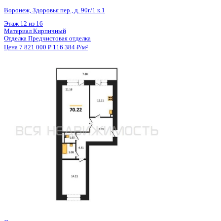
Общая площадь
67.30 м²
Строительная площадь
71.10 м²
Жилая площадь
35.37 м²
Площадь кухни
12.11 м²
Высота потолков
2.68 м
Отделка
Предчистовая отделка
Санузел
Раздельный
Кладовка
Нет
Лифт
Да
Изолированные комнаты
Да
Онлайн показ
Да
Похожие объекты