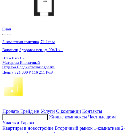
4 кв 2027
2-комнатная квартира, 70.84кв.м
с. Новая Усмань, Полевая ул., д. 22А/3
Этаж
2 из 8
Материал
Монолитно-кирпичный
Отделка
Черновая отделка
Цена 7 820 736 ₽
114 943 ₽/м²
Продать
Трейд-ин
Услуги
О компании
Контакты
Жилые комплексы
Частные дома
Подбор недвижимости
Участки
Гаражи
Квартиры в новостройке
Вторичный рынок
1-комнатные
2-