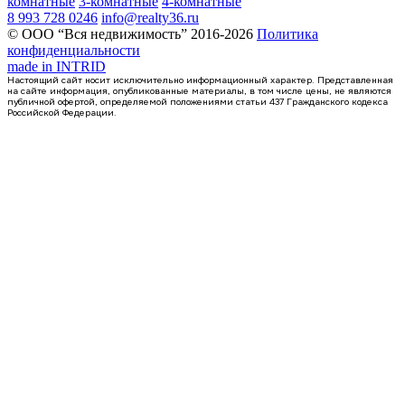
комнатные
3-комнатные
4-комнатные
8 993 728 0246
info@realty36.ru
© ООО “Вся недвижимость” 2016-2026
Политика
конфиденциальности
made in
INTRID
Настоящий сайт носит исключительно информационный характер. Представленная
на сайте информация, опубликованные материалы, в том числе цены, не являются
публичной офертой, определяемой положениями статьи 437 Гражданского кодекса
Российской Федерации.
4 кв 2027
2-комнатная квартира, 70.84кв.м
с. Новая Усмань, Полевая ул., д. 22А/3