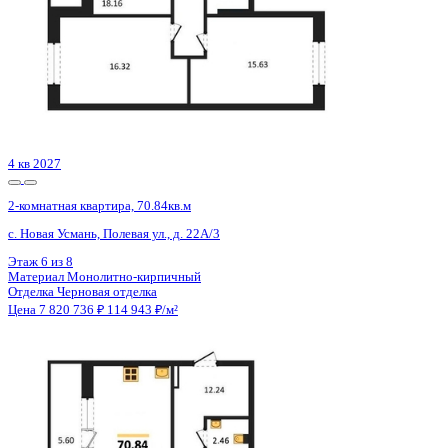
Сдан
2-комнатная квартира, 71.1кв.м
Воронеж, Здоровья пер., д. 90г/1 к.1
Этаж
14 из 16
Материал
Кирпичный
Отделка
Предчистовая отделка
Цена 7 821 000 ₽
116 384 ₽/м²