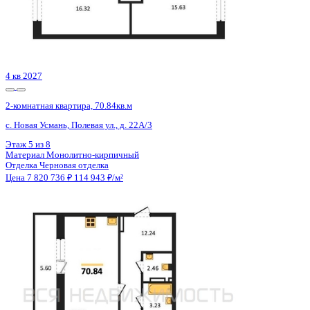
Сдан
2-комнатная квартира, 71.1кв.м
Воронеж, Здоровья пер., д. 90г/1 к.1
Этаж
13 из 16
Материал
Кирпичный
Отделка
Предчистовая отделка
Цена 7 821 000 ₽
116 384 ₽/м²