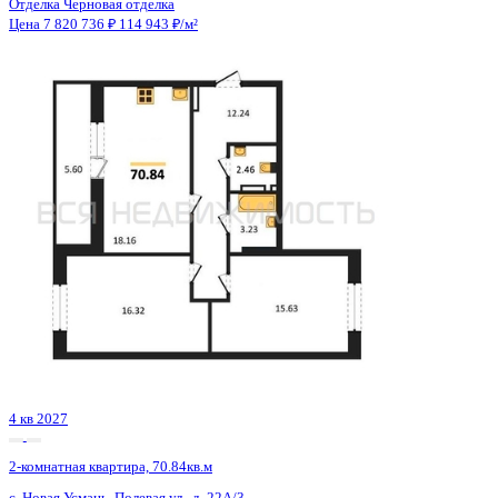
4 кв 2027
2-комнатная квартира, 70.84кв.м
с. Новая Усмань, Полевая ул., д. 22А/3
Этаж
7 из 8
Материал
Монолитно-кирпичный
Отделка
Черновая отделка