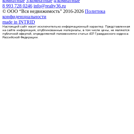
комнатные
3-комнатные
4-комнатные
8 993 728 0246
info@realty36.ru
© ООО “Вся недвижимость” 2016-2026
Политика
конфиденциальности
made in
INTRID
Настоящий сайт носит исключительно информационный характер. Представленная
на сайте информация, опубликованные материалы, в том числе цены, не являются
публичной офертой, определяемой положениями статьи 437 Гражданского кодекса
Российской Федерации.
4 кв 2027
2-комнатная квартира, 70.84кв.м
с. Новая Усмань, Полевая ул., д. 22А/3