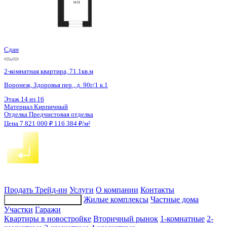
4 кв 2027
2-комнатная квартира, 70.84кв.м
с. Новая Усмань, Полевая ул., д. 22А/3
Этаж
2 из 8
Материал
Монолитно-кирпичный
Отделка
Черновая отделка
Цена 7 820 736 ₽
114 943 ₽/м²
Продать
Трейд-ин
Услуги
О компании
Контакты
Жилые комплексы
Частные дома
Подбор недвижимости
Участки
Гаражи
Квартиры в новостройке
Вторичный рынок
1-комнатные
2-