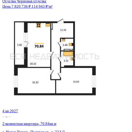
4 кв 2027
2-комнатная квартира, 70.84кв.м
с. Новая Усмань, Полевая ул., д. 22А/3
Этаж
7 из 8
Материал
Монолитно-кирпичный
Отделка
Черновая отделка