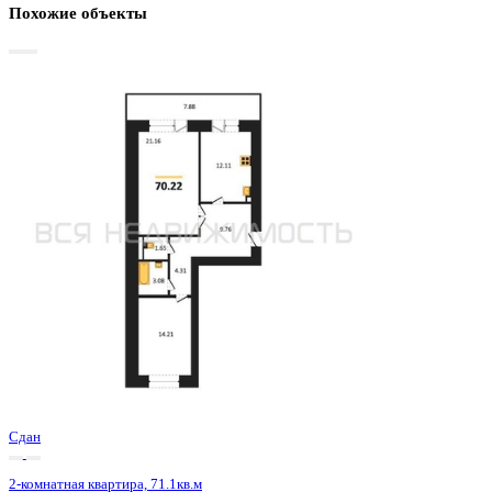
Базовая цена:
7 821 000 ₽
116 384 ₽/м²
Семейная ипотека
от 37 513 ₽/мес
Ипотека
от 91 483 ₽/мес
?
Расчет цены приблизительный, за более точной информаци
обращайтесь к менеджеру
Шахматка
Забронировать
ЖК
ЖК Зелёная Долина
Корпус
Позиция 8 секции 1-2
Срок сдачи
4 кв 2022
Тип дома
Кирпичный
Этаж
14/16
№ Квартиры
55
Тип сделки
Первичная продажа