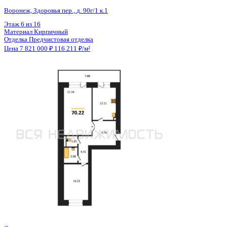
Общая площадь
67.20 м²
Строительная площадь
71.10 м²
Жилая площадь
35.37 м²
Площадь кухни
12.11 м²
Высота потолков
2.68 м
Отделка
Предчистовая отделка
Санузел
Раздельный
Кладовка
Нет
Лифт
Да
Изолированные комнаты
Да
Онлайн показ
Да
Похожие объекты