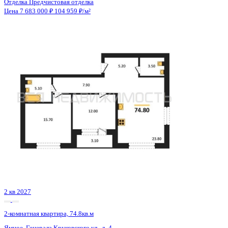
2 кв 2027
2-комнатная квартира, 74.8кв.м
Ямное, Генерала Круковского ул., д. 4
Этаж
3 из 4
Материал
Кирпичный
Отделка
Предчистовая отделка