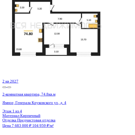
Воронеж, Циолковского ул., д. 26
Этаж
14 из 14
Материал
Монолитно-блочный
Отделка
Черновая отделка
Цена 7 684 804 ₽
131 364 ₽/м²