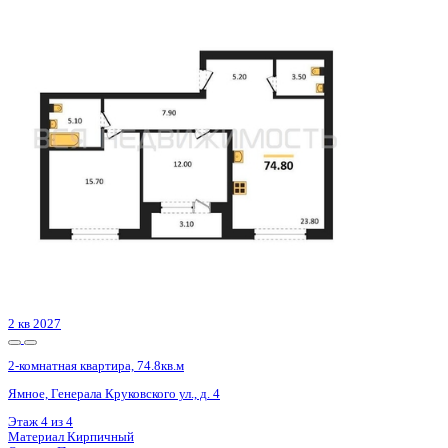
2 кв 2027
2-комнатная квартира, 74.8кв.м
Ямное, Генерала Круковского ул., д. 4
Этаж
2 из 4
Материал
Кирпичный
Отделка
Предчистовая отделка
Цена 7 683 000 ₽
104 959 ₽/м²