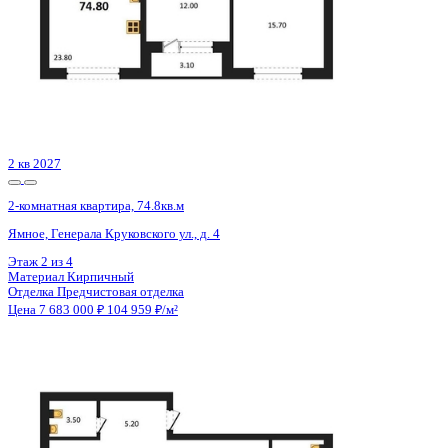
2 кв 2028
2-комнатная квартира, 59.3кв.м
Воронеж, Циолковского ул., д. 26
Этаж
13 из 14
Материал
Монолитно-блочный
Отделка
Черновая отделка
Цена 7 684 804 ₽
131 364 ₽/м²