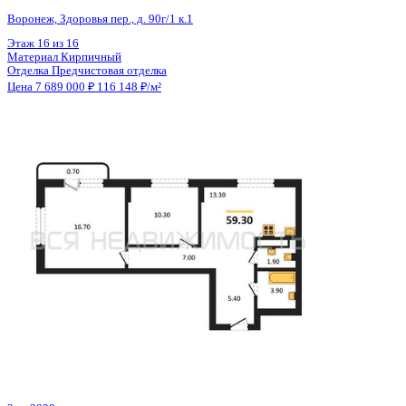
Общая площадь
66.50 м²
Строительная площадь
69.90 м²
Жилая площадь
33.95 м²
Площадь кухни
12.00 м²
Высота потолков
2.68 м
Отделка
Предчистовая отделка
Санузел
Раздельный
Кладовка
Нет
Лифт
Да
Изолированные комнаты
Да
Онлайн показ
Да
Похожие объекты