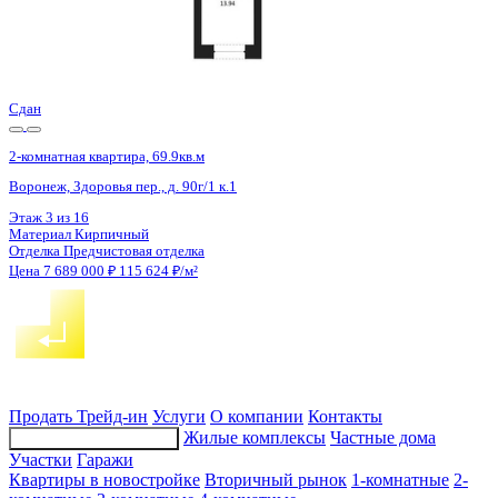
2 кв 2027
2-комнатная квартира, 74.8кв.м
Ямное, Генерала Круковского ул., д. 4
Этаж
4 из 4
Материал
Кирпичный
Отделка
Предчистовая отделка
Цена 7 683 000 ₽
104 959 ₽/м²
Продать
Трейд-ин
Услуги
О компании
Контакты
Жилые комплексы
Частные дома
Подбор недвижимости
Участки
Гаражи
Квартиры в новостройке
Вторичный рынок
1-комнатные
2-