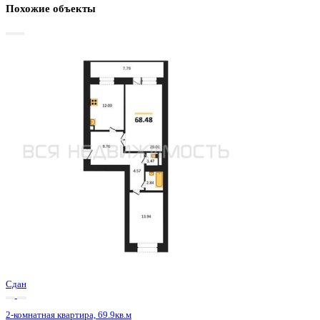
Базовая цена:
7 689 000 ₽
115 624 ₽/м²
Семейная ипотека
от 36 880 ₽/мес
Ипотека
от 89 939 ₽/мес
?
Расчет цены приблизительный, за более точной информаци
обращайтесь к менеджеру
Шахматка
Забронировать
ЖК
ЖК Зелёная Долина
Корпус
Позиция 8 секции 3-4
Срок сдачи
2 кв 2023
Тип дома
Кирпичный
Этаж
3/16
№ Квартиры
203
Тип сделки
Первичная продажа