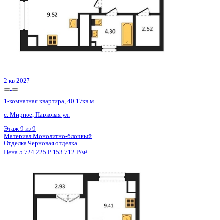
1 кв 2031
1-комнатная квартира, 38.02кв.м
Воронеж, Славы пер., д. 1
Этаж
9 из 16
Материал
Монолитный
Отделка
Черновая отделка
Цена 5 722 010 ₽
156 425 ₽/м²