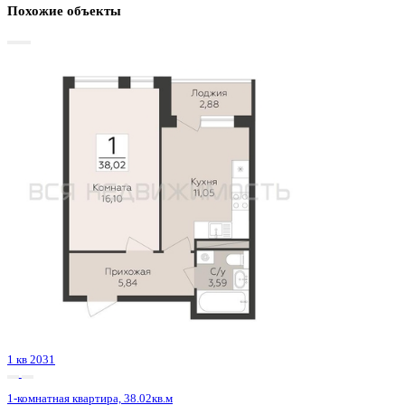
Базовая цена:
5 720 000 ₽
133 989 ₽/м²
Семейная ипотека
от 27 435 ₽/мес
Ипотека
от 66 908 ₽/мес
?
Расчет цены приблизительный, за более точной информаци
обращайтесь к менеджеру
Шахматка
Забронировать
ЖК
ЖД Навигатор
Корпус
ЖД Навигатор
Срок сдачи
4 кв 2025
Тип дома
Монолитный
Этаж
16/27
№ Квартиры
217
Тип сделки
Первичная продажа