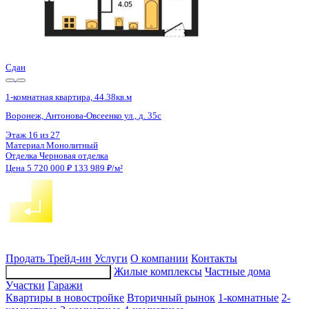
1 кв 2031
1-комнатная квартира, 36.63кв.м
Воронеж, Славы пер., д. 1
Этаж
13 из 16
Материал
Монолитный
Отделка
Черновая отделка
Цена 5 725 269 ₽
162 373 ₽/м²
Продать
Трейд-ин
Услуги
О компании
Контакты
Жилые комплексы
Частные дома
Подбор недвижимости
Участки
Гаражи
Квартиры в новостройке
Вторичный рынок
1-комнатные
2-