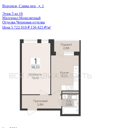
Общая площадь
42.69 м²
Строительная площадь
44.38 м²
Жилая площадь
14.76 м²
Площадь кухни
18.68 м²
Высота потолков
2.80 м
Отделка
Черновая отделка
Санузел
Совмещенный
Кладовка
Нет
Лифт
Да
Изолированные комнаты
Да
Онлайн показ
Да
Похожие объекты