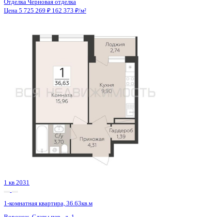
2 кв 2027
1-комнатная квартира, 40.11кв.м
с. Мирное, Парковая ул.,
Этаж
9 из 9
Материал
Монолитно-блочный
Отделка
Черновая отделка