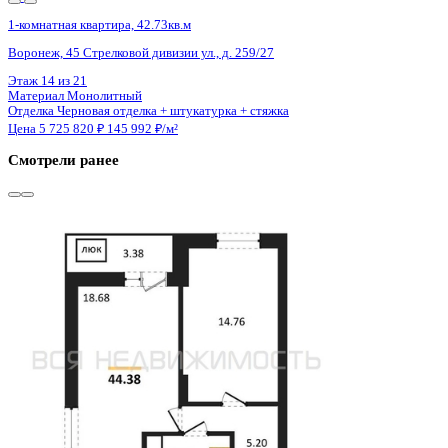
2 кв 2027
1-комнатная квартира, 40.11кв.м
с. Мирное, Парковая ул.,
Этаж
8 из 9
Материал
Монолитно-блочный
Отделка
Черновая отделка
Цена 5 715 675 ₽
153 730 ₽/м²