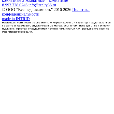
комнатные
3-комнатные
4-комнатные
8 993 728 0246
info@realty36.ru
© ООО “Вся недвижимость” 2016-2026
Политика
конфиденциальности
made in
INTRID
Настоящий сайт носит исключительно информационный характер. Представленная
на сайте информация, опубликованные материалы, в том числе цены, не являются
публичной офертой, определяемой положениями статьи 437 Гражданского кодекса
Российской Федерации.
1 кв 2031
1-комнатная квартира, 36.63кв.м
Воронеж, Славы пер., д. 1