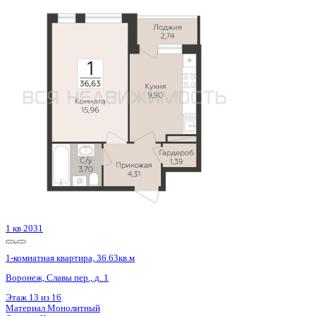
2 кв 2027
1-комнатная квартира, 40.17кв.м
с. Мирное, Парковая ул.
Этаж
9 из 9
Материал
Монолитно-блочный
Отделка
Черновая отделка
Цена 5 724 225 ₽
153 712 ₽/м²