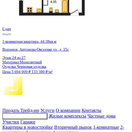
4 кв 2026
1-комнатная квартира, 41.5кв.м
Воронеж, Патриотов пр., д. 58а
Этаж
17 из 17
Материал
Блочный
Отделка
Чистовая отделка
Цена 5 693 015 ₽
141 970 ₽/м²
Продать
Трейд-ин
Услуги
О компании
Контакты
Жилые комплексы
Частные дома
Подбор недвижимости
Участки
Гаражи
Квартиры в новостройке
Вторичный рынок
1-комнатные
2-