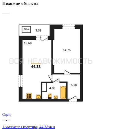
Базовая цена:
5 694 000 ₽
133 380 ₽/м²
Семейная ипотека
от 27 311 ₽/мес
Ипотека
от 66 603 ₽/мес
?
Расчет цены приблизительный, за более точной информаци
обращайтесь к менеджеру
Шахматка
Забронировать
ЖК
ЖД Навигатор
Корпус
ЖД Навигатор
Срок сдачи
4 кв 2025
Тип дома
Монолитный
Этаж
24/27
№ Квартиры
345
Тип сделки
Первичная продажа