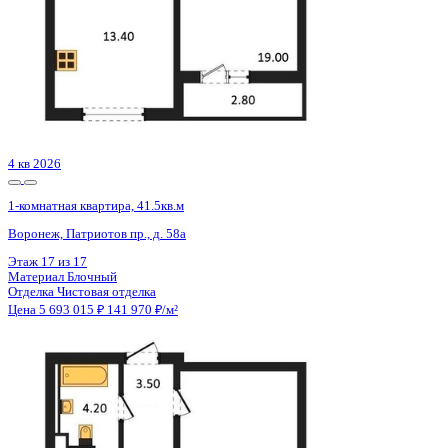
Сдан
1-комнатная квартира, 44.38кв.м
Воронеж, Антонова-Овсеенко ул., д. 35с
Этаж
23 из 27
Материал
Монолитный
Отделка
Черновая отделка
Цена 5 694 000 ₽
133 380 ₽/м²