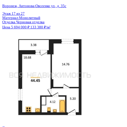
Общая площадь
42.69 м²
Строительная площадь
44.38 м²
Жилая площадь
14.76 м²
Площадь кухни
18.68 м²
Высота потолков
2.80 м
Отделка
Черновая отделка
Санузел
Совмещенный
Кладовка
Нет
Лифт
Да
Изолированные комнаты
Да
Онлайн показ
Да
Похожие объекты