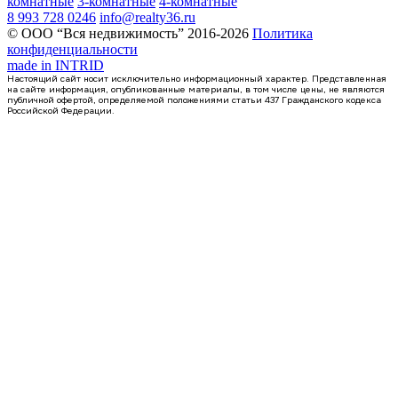
комнатные
3-комнатные
4-комнатные
8 993 728 0246
info@realty36.ru
© ООО “Вся недвижимость” 2016-2026
Политика
конфиденциальности
made in
INTRID
Настоящий сайт носит исключительно информационный характер. Представленная
на сайте информация, опубликованные материалы, в том числе цены, не являются
публичной офертой, определяемой положениями статьи 437 Гражданского кодекса
Российской Федерации.
4 кв 2026
1-комнатная квартира, 41.5кв.м
Воронеж, Патриотов пр., д. 58а