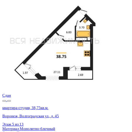
4 кв 2028
квартира-студия, 28,29кв.м.
Воронеж, Электросигнальная ул., д. 9а к.1
Этаж
2 из 25
Материал
Монолитный
Отделка
Черновая отделка + штукатурка + стяжка
Цена 4 631 073 ₽
177 845 ₽/м²