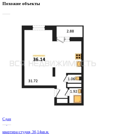
Базовая цена:
4 633 200 ₽
133 522 ₽/м²
Семейная ипотека
от 22 223 ₽/мес
Ипотека
от 54 195 ₽/мес
?
Расчет цены приблизительный, за более точной информаци
обращайтесь к менеджеру
Шахматка
Забронировать
ЖК
ЖД Навигатор
Корпус
ЖД Навигатор
Срок сдачи
4 кв 2025
Тип дома
Монолитный
Этаж
19/27
№ Квартиры
267
Тип сделки
Первичная продажа