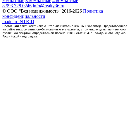
комнатные
3-комнатные
4-комнатные
8 993 728 0246
info@realty36.ru
© ООО “Вся недвижимость” 2016-2026
Политика
конфиденциальности
made in
INTRID
Настоящий сайт носит исключительно информационный характер. Представленная
на сайте информация, опубликованные материалы, в том числе цены, не являются
публичной офертой, определяемой положениями статьи 437 Гражданского кодекса
Российской Федерации.
Сдан
квартира-студия, 38,75кв.м.
Воронеж, Волгоградская ул., д. 45