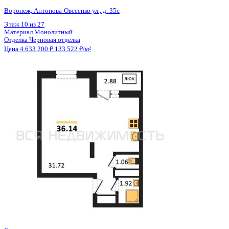
Общая площадь
34.70 м²
Строительная площадь
36.14 м²
Жилая площадь
31.72 м²
Площадь кухни
3.00 м²
Высота потолков
2.80 м
Отделка
Черновая отделка
Санузел
Раздельный
Кладовка
Нет
Лифт
Да
Изолированные комнаты
Да
Онлайн показ
Да
Похожие объекты