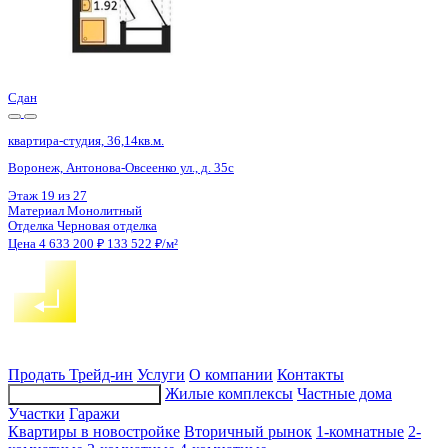
Сдан
квартира-студия, 38,75кв.м.
Воронеж, Волгоградская ул., д. 45
Этаж
5 из 13
Материал
Монолитно-блочный
Отделка
Черновая отделка
Цена 4 637 600 ₽
125 988 ₽/м²
Продать
Трейд-ин
Услуги
О компании
Контакты
Жилые комплексы
Частные дома
Подбор недвижимости
Участки
Гаражи
Квартиры в новостройке
Вторичный рынок
1-комнатные
2-