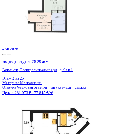
Сдан
квартира-студия, 36,14кв.м.
Воронеж, Антонова-Овсеенко ул., д. 35с
Этаж
14 из 27
Материал
Монолитный
Отделка
Черновая отделка
Цена 4 633 200 ₽
133 522 ₽/м²