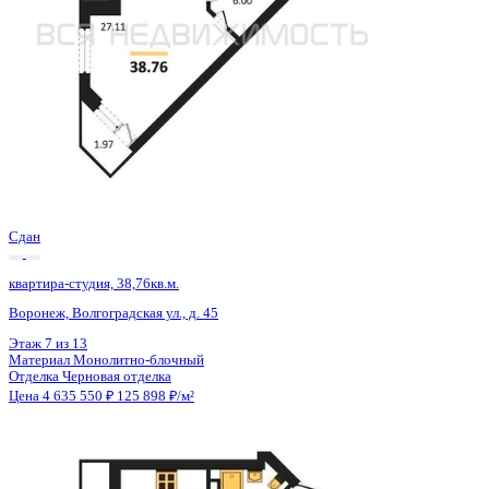
Сдан
квартира-студия, 36,14кв.м.