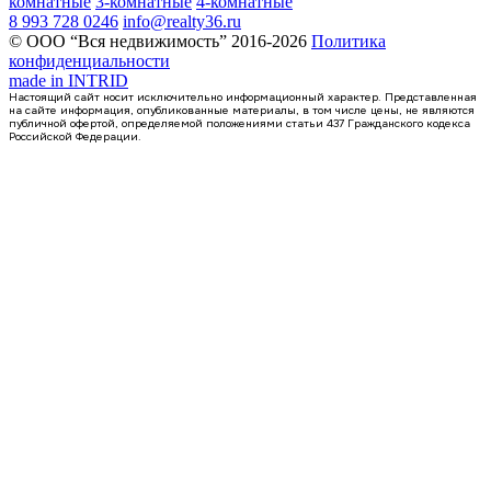
комнатные
3-комнатные
4-комнатные
8 993 728 0246
info@realty36.ru
© ООО “Вся недвижимость” 2016-2026
Политика
конфиденциальности
made in
INTRID
Настоящий сайт носит исключительно информационный характер. Представленная
на сайте информация, опубликованные материалы, в том числе цены, не являются
публичной офертой, определяемой положениями статьи 437 Гражданского кодекса
Российской Федерации.
Сдан
квартира-студия, 36,14кв.м.
Воронеж, Антонова-Овсеенко ул., д. 35с