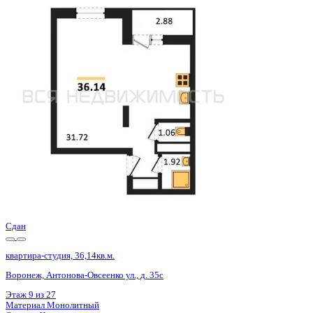
Сдан
квартира-студия, 36,14кв.м.
Воронеж, Антонова-Овсеенко ул., д. 35с
Этаж
18 из 27
Материал
Монолитный
Отделка
Черновая отделка
Цена 4 672 800 ₽
134 663 ₽/м²