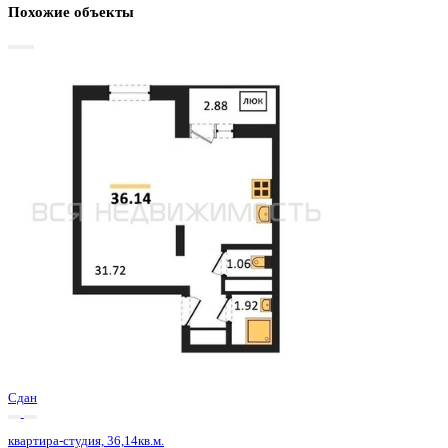
Базовая цена:
4 672 800 ₽
134 663 ₽/м²
Семейная ипотека
от 22 413 ₽/мес
Ипотека
от 54 658 ₽/мес
?
Расчет цены приблизительный, за более точной информаци
обращайтесь к менеджеру
Шахматка
Забронировать
ЖК
ЖД Навигатор
Корпус
ЖД Навигатор
Срок сдачи
4 кв 2025
Тип дома
Монолитный
Этаж
22/27
№ Квартиры
315
Тип сделки
Первичная продажа