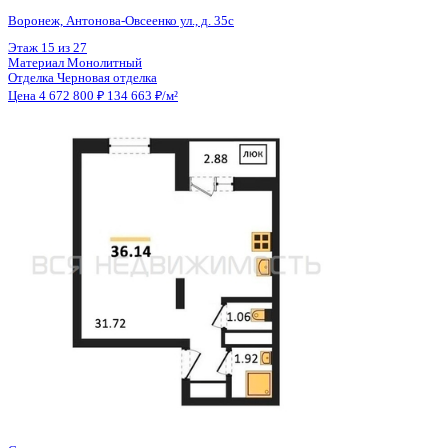
Общая площадь
34.70 м²
Строительная площадь
36.14 м²
Жилая площадь
31.72 м²
Площадь кухни
3.00 м²
Высота потолков
2.80 м
Отделка
Черновая отделка
Санузел
Раздельный
Кладовка
Нет
Лифт
Да
Изолированные комнаты
Да
Онлайн показ
Да
Похожие объекты