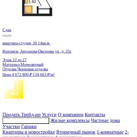
Сдан
квартира-студия, 36,14кв.м.
Воронеж, Антонова-Овсеенко ул., д. 35с
Этаж
9 из 27
Материал
Монолитный
Отделка
Черновая отделка
Цена 4 672 800 ₽
134 663 ₽/м²
Продать
Трейд-ин
Услуги
О компании
Контакты
Жилые комплексы
Частные дома
Подбор недвижимости
Участки
Гаражи
Квартиры в новостройке
Вторичный рынок
1-комнатные
2-