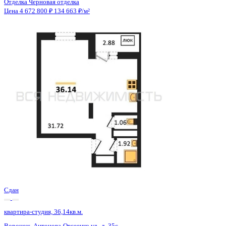
Сдан
квартира-студия, 36,14кв.м.
Воронеж, Антонова-Овсеенко ул., д. 35с
Этаж
27 из 27
Материал
Монолитный
Отделка
Черновая отделка