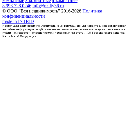
комнатные
3-комнатные
4-комнатные
8 993 728 0246
info@realty36.ru
© ООО “Вся недвижимость” 2016-2026
Политика
конфиденциальности
made in
INTRID
Настоящий сайт носит исключительно информационный характер. Представленная
на сайте информация, опубликованные материалы, в том числе цены, не являются
публичной офертой, определяемой положениями статьи 437 Гражданского кодекса
Российской Федерации.
Сдан
квартира-студия, 36,14кв.м.
Воронеж, Антонова-Овсеенко ул., д. 35с