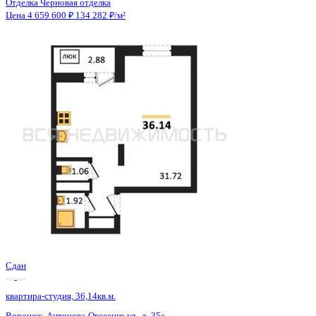
Сдан
квартира-студия, 36,14кв.м.
Воронеж, Антонова-Овсеенко ул., д. 35с
Этаж
20 из 27
Материал
Монолитный
Отделка
Черновая отделка