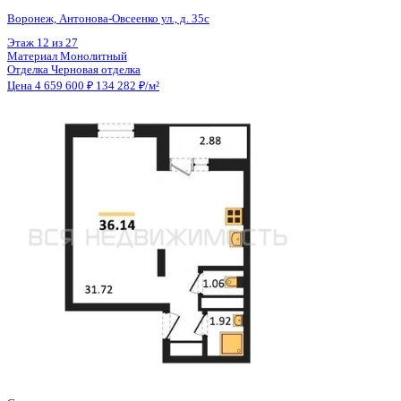
Общая площадь
34.70 м²
Строительная площадь
36.14 м²
Жилая площадь
31.72 м²
Площадь кухни
3.00 м²
Высота потолков
2.80 м
Отделка
Черновая отделка
Санузел
Раздельный
Кладовка
Нет
Лифт
Да
Изолированные комнаты
Да
Онлайн показ
Да
Похожие объекты