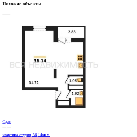
Базовая цена:
4 659 600 ₽
134 282 ₽/м²
Семейная ипотека
от 22 349 ₽/мес
Ипотека
от 54 504 ₽/мес
?
Расчет цены приблизительный, за более точной информаци
обращайтесь к менеджеру
Шахматка
Забронировать
ЖК
ЖД Навигатор
Корпус
ЖД Навигатор
Срок сдачи
4 кв 2025
Тип дома
Монолитный
Этаж
25/27
№ Квартиры
363
Тип сделки
Первичная продажа