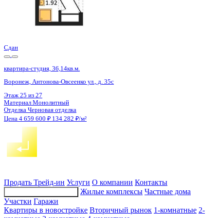
Сдан
квартира-студия, 36,14кв.м.
Воронеж, Антонова-Овсеенко ул., д. 35с
Этаж
17 из 27
Материал
Монолитный
Отделка
Черновая отделка
Цена 4 659 600 ₽
134 282 ₽/м²
Продать
Трейд-ин
Услуги
О компании
Контакты
Жилые комплексы
Частные дома
Подбор недвижимости
Участки
Гаражи
Квартиры в новостройке
Вторичный рынок
1-комнатные
2-