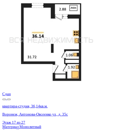
Сдан
квартира-студия, 36,14кв.м.
Воронеж, Антонова-Овсеенко ул., д. 35с
Этаж
22 из 27
Материал
Монолитный
Отделка
Черновая отделка
Цена 4 659 600 ₽
134 282 ₽/м²