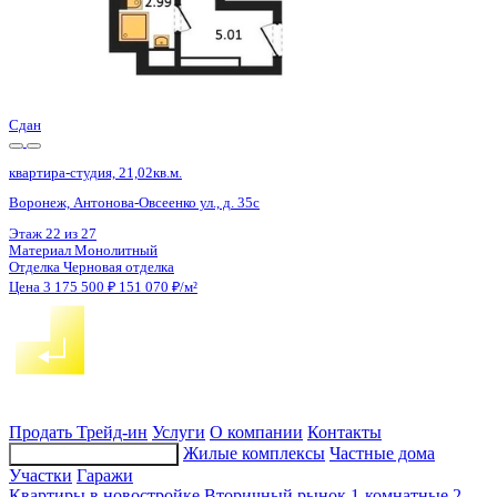
4 кв 2026
квартира-студия, 21,4кв.м.
Воронеж, Шибилкина ул., д. 5
Этаж
17 из 17
Материал
Панельный
Отделка
Чистовая отделка
Цена 3 175 988 ₽
164 559 ₽/м²
Продать
Трейд-ин
Услуги
О компании
Контакты
Жилые комплексы
Частные дома
Подбор недвижимости
Участки
Гаражи
Квартиры в новостройке
Вторичный рынок
1-комнатные
2-