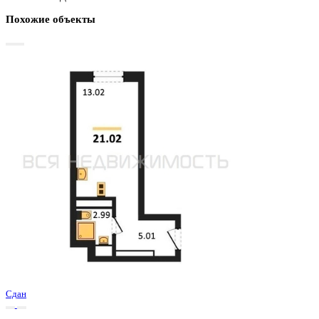
Базовая цена:
3 175 500 ₽
151 070 ₽/м²
Семейная ипотека
от 15 231 ₽/мес
Ипотека
от 37 144 ₽/мес
?
Расчет цены приблизительный, за более точной информаци
обращайтесь к менеджеру
Шахматка
Забронировать
ЖК
ЖД Навигатор
Корпус
ЖД Навигатор
Срок сдачи
4 кв 2025
Тип дома
Монолитный
Этаж
22/27
№ Квартиры
317
Тип сделки
Первичная продажа