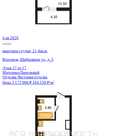
Сдан
квартира-студия, 21,02кв.м.
Воронеж, Антонова-Овсеенко ул., д. 35с
Этаж
27 из 27
Материал
Монолитный
Отделка
Черновая отделка
Цена 3 175 500 ₽
151 070 ₽/м²