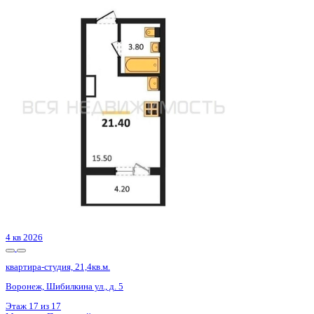
4 кв 2026
квартира-студия, 21,4кв.м.
Воронеж, Шибилкина ул., д. 5
Этаж
17 из 17
Материал
Панельный
Отделка
Чистовая отделка
Цена 3 175 988 ₽
164 559 ₽/м²