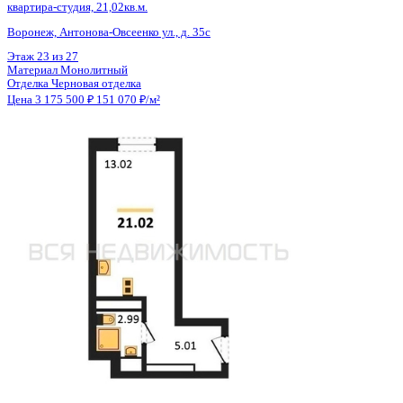
Общая площадь
21.02 м²
Строительная площадь
21.02 м²
Жилая площадь
13.02 м²
Площадь кухни
2.00 м²
Высота потолков
2.80 м
Отделка
Черновая отделка
Санузел
Совмещенный
Балкон
Нет
Кладовка
Нет
Лифт
Да
Изолированные комнаты
Да
Онлайн показ
Да
Похожие объекты