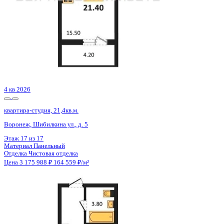
Сдан
квартира-студия, 21,36кв.м.
Воронеж, Антонова-Овсеенко ул., д. 35с
Этаж
24 из 27
Материал
Монолитный
Отделка
Черновая отделка
Цена 3 175 500 ₽
148 666 ₽/м²