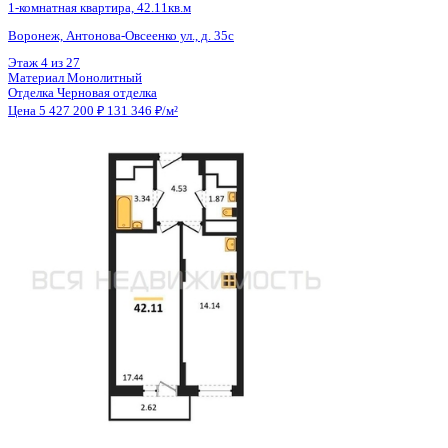
Общая площадь
41.32 м²
Строительная площадь
42.11 м²
Жилая площадь
17.44 м²
Площадь кухни
14.14 м²
Высота потолков
2.80 м
Отделка
Черновая отделка
Санузел
Раздельный
Балкон
Балкон
Кладовка
Нет
Лифт
Да
Изолированные комнаты
Да
Онлайн показ
Да
Похожие объекты