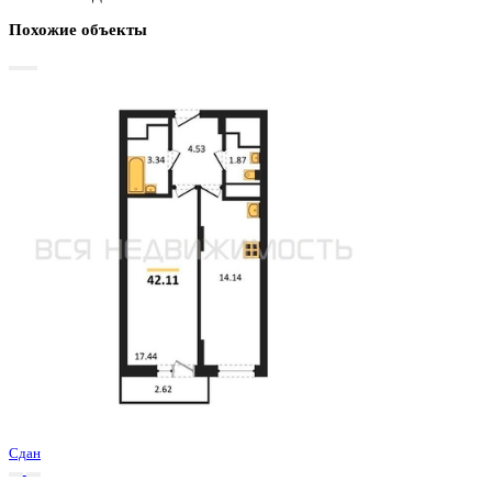
Базовая цена:
5 427 200 ₽
131 346 ₽/м²
Семейная ипотека
от 26 031 ₽/мес
Ипотека
от 63 483 ₽/мес
?
Расчет цены приблизительный, за более точной информаци
обращайтесь к менеджеру
Шахматка
Забронировать
ЖК
ЖД Навигатор
Корпус
ЖД Навигатор
Срок сдачи
4 кв 2025
Тип дома
Монолитный
Этаж
18/27
№ Квартиры
258
Тип сделки
Первичная продажа