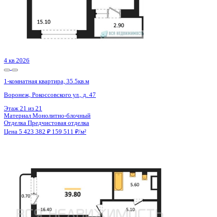
Сдан
1-комнатная квартира, 42.11кв.м
Воронеж, Антонова-Овсеенко ул., д. 35с
Этаж
12 из 27
Материал
Монолитный
Отделка
Черновая отделка
Цена 5 427 200 ₽
131 346 ₽/м²