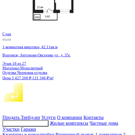
2 кв 2028
1-комнатная квартира, 39.8кв.м
Воронеж, Циолковского ул., д. 26
Этаж
6 из 14
Материал
Монолитно-блочный
Отделка
Черновая отделка
Цена 5 431 022 ₽
138 901 ₽/м²
Продать
Трейд-ин
Услуги
О компании
Контакты
Жилые комплексы
Частные дома
Подбор недвижимости
Участки
Гаражи
Квартиры в новостройке
Вторичный рынок
1-комнатные
2-