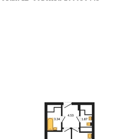
42.11кв.м
м² 15/27 этаж
ID объекта 1000