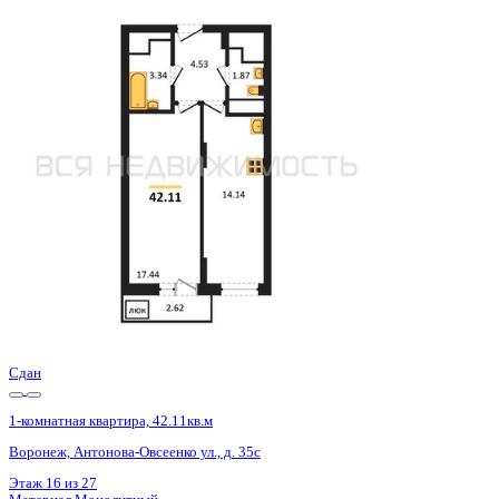
Базовая цена:
5 478 400 ₽
132 585 ₽/м²
Семейная ипотека
от 26 277 ₽/мес
Ипотека
от 64 082 ₽/мес
?
Расчет цены приблизительный, за более точной информаци
Шахматка
Забронировать
ЖК
ЖД Навигатор
Корпус
ЖД Навигатор
Срок сдачи
4 кв 2025
Тип дома
Монолитный
Этаж
15/27
№ Квартиры
210
Тип сделки
Первичная продажа
Общая площадь
41.32 м²
Строительная площадь
42.11 м²
Жилая площадь
17.44 м²
Площадь кухни
14.14 м²
Высота потолков
2.80 м