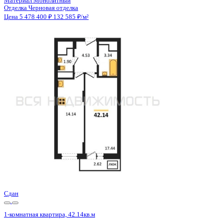
Отделка
Черновая отделка
Санузел
Раздельный
Балкон
Балкон
Кладовка
Нет
Лифт
Да
Изолированные комнаты
Да
Онлайн показ
Да
Похожие объекты