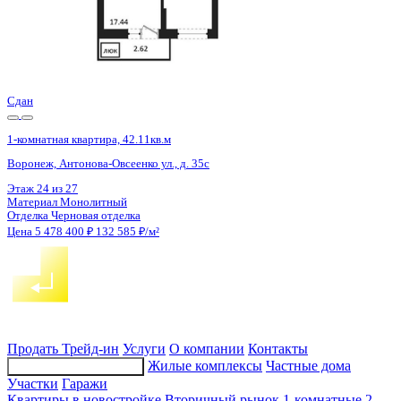
2 кв 2030
1-комнатная квартира, 38.57кв.м
Воронеж, Матросова ул., д. 64а
Этаж
4 из 12
Материал
Монолитный
Отделка
Черновая отделка
Цена 5 476 940 ₽
147 467 ₽/м²
Продать
Трейд-ин
Услуги
О компании
Контакты
Жилые комплексы
Частные дома
Подбор недвижимости
Участки
Гаражи
Квартиры в новостройке
Вторичный рынок
1-комнатные
2-