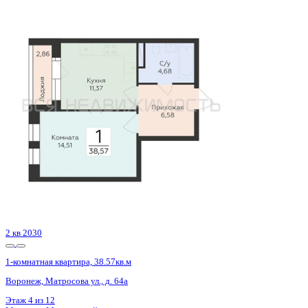
Сдан
1-комнатная квартира, 42.11кв.м
Воронеж, Антонова-Овсеенко ул., д. 35с
Этаж
16 из 27
Материал
Монолитный
Отделка
Черновая отделка
Цена 5 478 400 ₽
132 585 ₽/м²