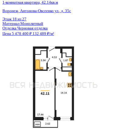
Общая площадь
41.32 м²
Строительная площадь
42.11 м²
Жилая площадь
17.44 м²
Площадь кухни
14.14 м²
Высота потолков
2.80 м
Отделка
Черновая отделка
Санузел
Раздельный
Балкон
Балкон
Кладовка
Нет
Лифт
Да
Изолированные комнаты
Да
Онлайн показ
Да
Похожие объекты