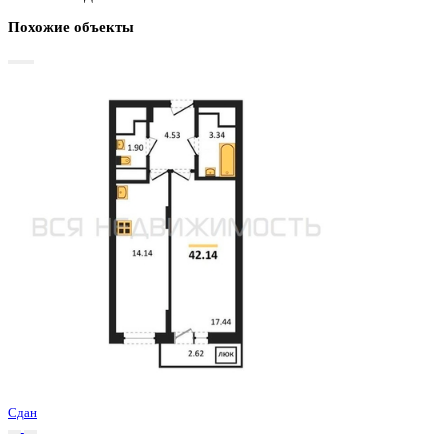
Базовая цена:
5 478 400 ₽
132 585 ₽/м²
Семейная ипотека
от 26 277 ₽/мес
Ипотека
от 64 082 ₽/мес
?
Расчет цены приблизительный, за более точной информаци
обращайтесь к менеджеру
Шахматка
Забронировать
ЖК
ЖД Навигатор
Корпус
ЖД Навигатор
Срок сдачи
4 кв 2025
Тип дома
Монолитный
Этаж
24/27
№ Квартиры
354
Тип сделки
Первичная продажа