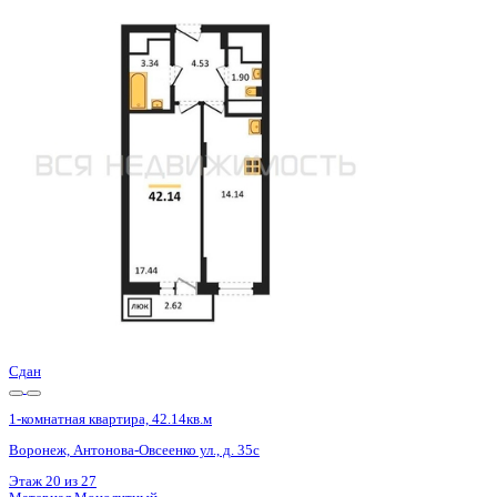
Базовая цена:
5 452 800 ₽
131 965 ₽/м²
Семейная ипотека
от 26 154 ₽/мес
Ипотека
от 63 782 ₽/мес
?
Расчет цены приблизительный, за более точной информаци
Шахматка
Забронировать
ЖК
ЖД Навигатор
Корпус
ЖД Навигатор
Срок сдачи
4 кв 2025
Тип дома
Монолитный
Этаж
17/27
№ Квартиры
242
Тип сделки
Первичная продажа
Общая площадь
41.32 м²
Строительная площадь
42.11 м²
Жилая площадь
17.44 м²
Площадь кухни
14.14 м²
Высота потолков
2.80 м