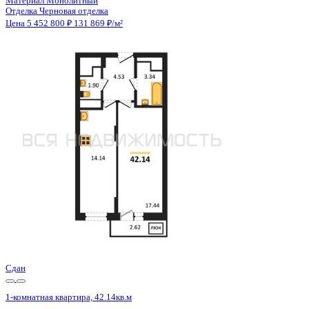
Отделка
Черновая отделка
Санузел
Раздельный
Балкон
Балкон
Кладовка
Нет
Лифт
Да
Изолированные комнаты
Да
Онлайн показ
Да
Похожие объекты