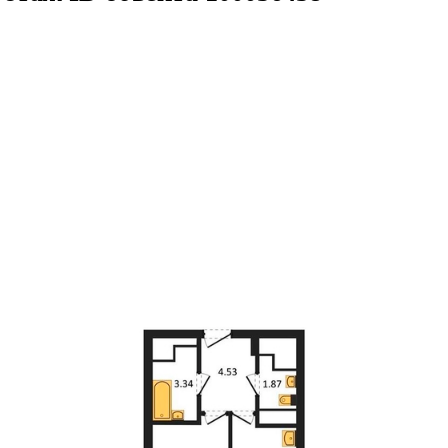
42.11кв.м
м² 17/27 этаж
ID объекта 1000