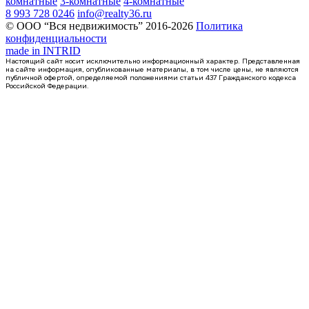
комнатные
3-комнатные
4-комнатные
8 993 728 0246
info@realty36.ru
© ООО “Вся недвижимость” 2016-2026
Политика
конфиденциальности
made in
INTRID
Настоящий сайт носит исключительно информационный характер. Представленная
на сайте информация, опубликованные материалы, в том числе цены, не являются
публичной офертой, определяемой положениями статьи 437 Гражданского кодекса
Российской Федерации.
Сдан
1-комнатная квартира, 41.58кв.м
Воронеж, Антонова-Овсеенко ул., д. 35с