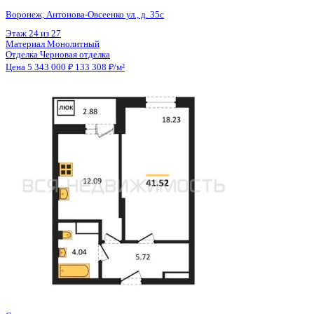
Общая площадь
40.08 м²
Строительная площадь
41.52 м²
Жилая площадь
18.23 м²
Площадь кухни
12.09 м²
Высота потолков
2.80 м
Отделка
Черновая отделка
Санузел
Совмещенный
Кладовка
Нет
Лифт
Да
Изолированные комнаты
Да
Онлайн показ
Да
Похожие объекты