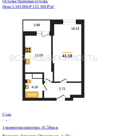
Сдан
1-комнатная квартира, 41.52кв.м
Воронеж, Антонова-Овсеенко ул., д. 35с
Этаж
24 из 27
Материал
Монолитный
Отделка
Черновая отделка