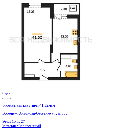
Сдан
1-комнатная квартира, 41.52кв.м
Воронеж, Антонова-Овсеенко ул., д. 35с
Этаж
20 из 27
Материал
Монолитный
Отделка
Черновая отделка
Цена 5 343 000 ₽
133 308 ₽/м²