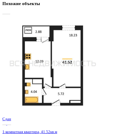
Базовая цена:
5 343 000 ₽
133 308 ₽/м²
Семейная ипотека
от 25 627 ₽/мес
Ипотека
от 62 498 ₽/мес
?
Расчет цены приблизительный, за более точной информаци
обращайтесь к менеджеру
Шахматка
Забронировать
ЖК
ЖД Навигатор
Корпус
ЖД Навигатор
Срок сдачи
4 кв 2025
Тип дома
Монолитный
Этаж
27/27
№ Квартиры
399
Тип сделки
Первичная продажа