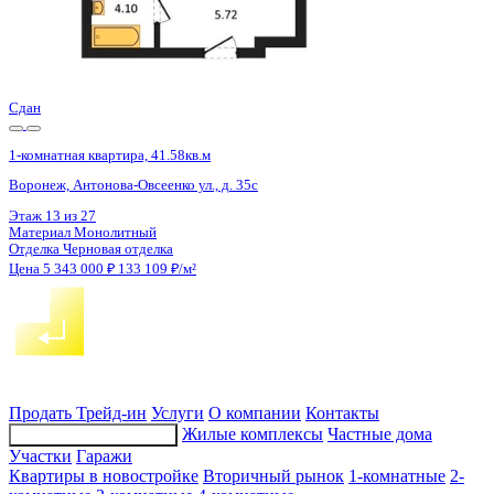
Сдан
1-комнатная квартира, 41.52кв.м
Воронеж, Антонова-Овсеенко ул., д. 35с
Этаж
24 из 27
Материал
Монолитный
Отделка
Черновая отделка
Цена 5 343 000 ₽
133 308 ₽/м²
Продать
Трейд-ин
Услуги
О компании
Контакты
Жилые комплексы
Частные дома
Подбор недвижимости
Участки
Гаражи
Квартиры в новостройке
Вторичный рынок
1-комнатные
2-