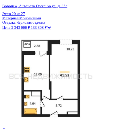
Общая площадь
40.14 м²
Строительная площадь
41.58 м²
Жилая площадь
18.23 м²
Площадь кухни
12.09 м²
Высота потолков
2.80 м
Отделка
Черновая отделка
Санузел
Совмещенный
Кладовка
Нет
Лифт
Да
Изолированные комнаты
Да
Онлайн показ
Да
Похожие объекты