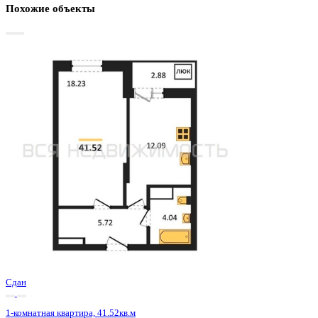
Базовая цена:
5 343 000 ₽
133 109 ₽/м²
Семейная ипотека
от 25 627 ₽/мес
Ипотека
от 62 498 ₽/мес
?
Расчет цены приблизительный, за более точной информаци
обращайтесь к менеджеру
Шахматка
Забронировать
ЖК
ЖД Навигатор
Корпус
ЖД Навигатор
Срок сдачи
4 кв 2025
Тип дома
Монолитный
Этаж
13/27
№ Квартиры
175
Тип сделки
Первичная продажа