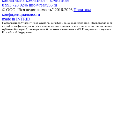
комнатные
3-комнатные
4-комнатные
8 993 728 0246
info@realty36.ru
© ООО “Вся недвижимость” 2016-2026
Политика
конфиденциальности
made in
INTRID
Настоящий сайт носит исключительно информационный характер. Представленная
на сайте информация, опубликованные материалы, в том числе цены, не являются
публичной офертой, определяемой положениями статьи 437 Гражданского кодекса
Российской Федерации.
Сдан
1-комнатная квартира, 41.52кв.м
Воронеж, Антонова-Овсеенко ул., д. 35с