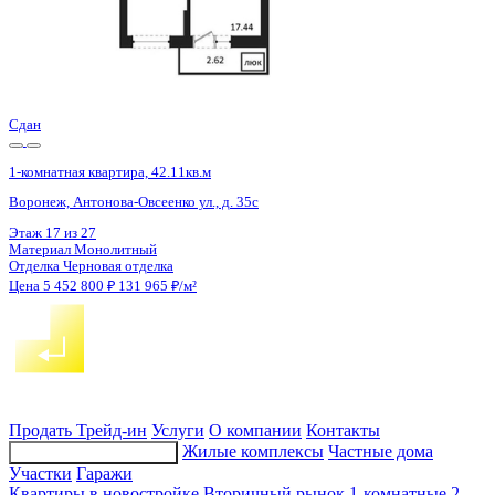
Сдан
1-комнатная квартира, 42.14кв.м
Воронеж, Антонова-Овсеенко ул., д. 35с
Этаж
9 из 27
Материал
Монолитный
Отделка
Черновая отделка
Цена 5 452 800 ₽
131 869 ₽/м²
Продать
Трейд-ин
Услуги
О компании
Контакты
Жилые комплексы
Частные дома
Подбор недвижимости
Участки
Гаражи
Квартиры в новостройке
Вторичный рынок
1-комнатные
2-