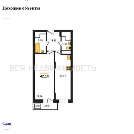
Базовая цена:
5 452 800 ₽
131 965 ₽/м²
Семейная ипотека
от 26 154 ₽/мес
Ипотека
от 63 782 ₽/мес
?
Расчет цены приблизительный, за более точной информаци
обращайтесь к менеджеру
Шахматка
Забронировать
ЖК
ЖД Навигатор
Корпус
ЖД Навигатор
Срок сдачи
4 кв 2025
Тип дома
Монолитный
Этаж
17/27
№ Квартиры
628
Тип сделки
Первичная продажа