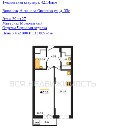
Общая площадь
41.32 м²
Строительная площадь
42.11 м²
Жилая площадь
17.44 м²
Площадь кухни
14.14 м²
Высота потолков
2.80 м
Отделка
Черновая отделка
Санузел
Раздельный
Балкон
Балкон
Кладовка
Нет
Лифт
Да
Изолированные комнаты
Да
Онлайн показ
Да
Похожие объекты