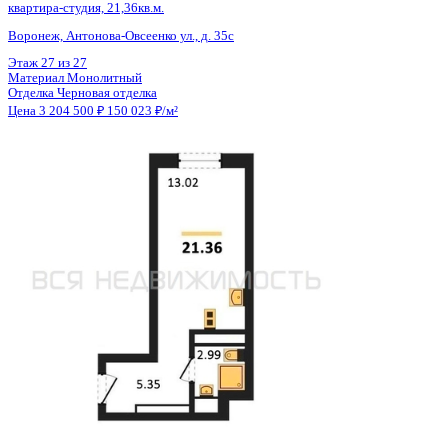
Общая площадь
21.36 м²
Строительная площадь
21.36 м²
Жилая площадь
13.02 м²
Площадь кухни
2.00 м²
Высота потолков
2.80 м
Отделка
Черновая отделка
Санузел
Совмещенный
Балкон
Нет
Кладовка
Нет
Лифт
Да
Изолированные комнаты
Да
Онлайн показ
Да
Похожие объекты