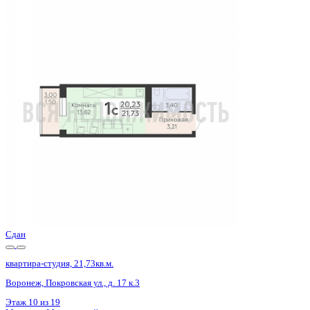
Сдан
квартира-студия, 21,36кв.м.
Воронеж, Антонова-Овсеенко ул., д. 35с
Этаж
21 из 27
Материал
Монолитный
Отделка
Черновая отделка
Цена 3 204 500 ₽
150 023 ₽/м²