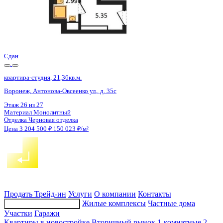
Сдан
квартира-студия, 21,73кв.м.
Воронеж, Покровская ул., д. 17 к.3
Этаж
10 из 19
Материал
Монолитный
Отделка
Черновая отделка + штукатурка + стяжка
Цена 3 199 742 ₽
158 168 ₽/м²
Продать
Трейд-ин
Услуги
О компании
Контакты
Жилые комплексы
Частные дома
Подбор недвижимости
Участки
Гаражи
Квартиры в новостройке
Вторичный рынок
1-комнатные
2-