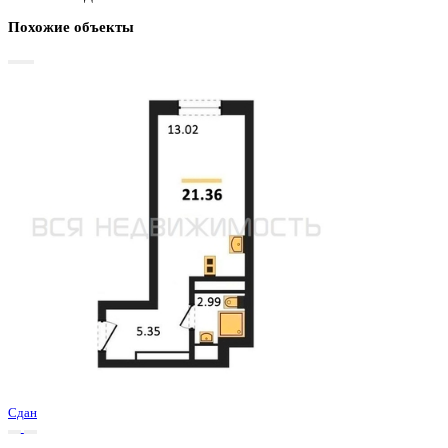
Базовая цена:
3 204 500 ₽
150 023 ₽/м²
Семейная ипотека
от 15 370 ₽/мес
Ипотека
от 37 483 ₽/мес
?
Расчет цены приблизительный, за более точной информаци
обращайтесь к менеджеру
Шахматка
Забронировать
ЖК
ЖД Навигатор
Корпус
ЖД Навигатор
Срок сдачи
4 кв 2025
Тип дома
Монолитный
Этаж
26/27
№ Квартиры
768
Тип сделки
Первичная продажа