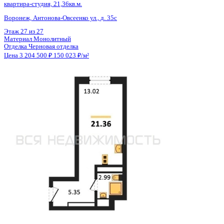
Общая площадь
21.36 м²
Строительная площадь
21.36 м²
Жилая площадь
13.02 м²
Площадь кухни
2.00 м²
Высота потолков
2.80 м
Отделка
Черновая отделка
Санузел
Совмещенный
Балкон
Нет
Кладовка
Нет
Лифт
Да
Изолированные комнаты
Да
Онлайн показ
Да
Похожие объекты