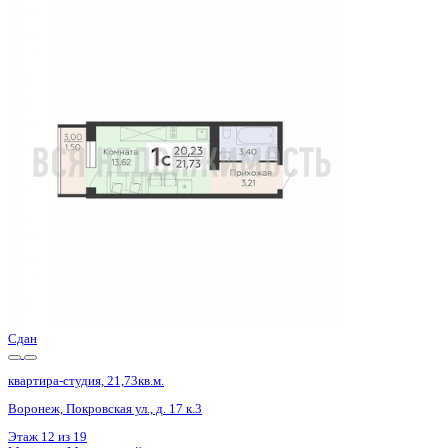
Сдан
квартира-студия, 21,36кв.м.
Воронеж, Антонова-Овсеенко ул., д. 35с
Этаж
26 из 27
Материал
Монолитный
Отделка
Черновая отделка
Цена 3 204 500 ₽
150 023 ₽/м²