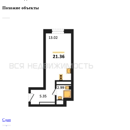
Базовая цена:
3 204 500 ₽
150 023 ₽/м²
Семейная ипотека
от 15 370 ₽/мес
Ипотека
от 37 483 ₽/мес
?
Расчет цены приблизительный, за более точной информаци
обращайтесь к менеджеру
Шахматка
Забронировать
ЖК
ЖД Навигатор
Корпус
ЖД Навигатор
Срок сдачи
4 кв 2025
Тип дома
Монолитный
Этаж
21/27
№ Квартиры
693
Тип сделки
Первичная продажа