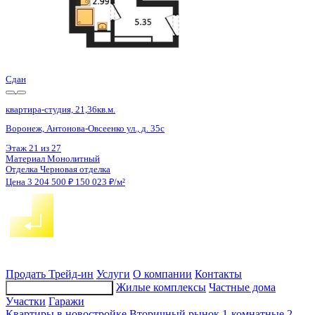
Сдан
квартира-студия, 21,73кв.м.
Воронеж, Покровская ул., д. 17 к.3
Этаж
12 из 19
Материал
Монолитный
Отделка
Черновая отделка + штукатурка + стяжка
Цена 3 199 742 ₽
158 168 ₽/м²
Продать
Трейд-ин
Услуги
О компании
Контакты
Жилые комплексы
Частные дома
Подбор недвижимости
Участки
Гаражи
Квартиры в новостройке
Вторичный рынок
1-комнатные
2-