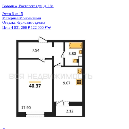
Общая площадь
39.31 м²
Строительная площадь
40.37 м²
Жилая площадь
17.90 м²
Площадь кухни
9.67 м²
Высота потолков
2.80 м
Отделка
Черновая отделка
Санузел
Совмещенный
Кладовка
Нет
Лифт
Да
Изолированные комнаты
Да
Онлайн показ
Да
Похожие объекты