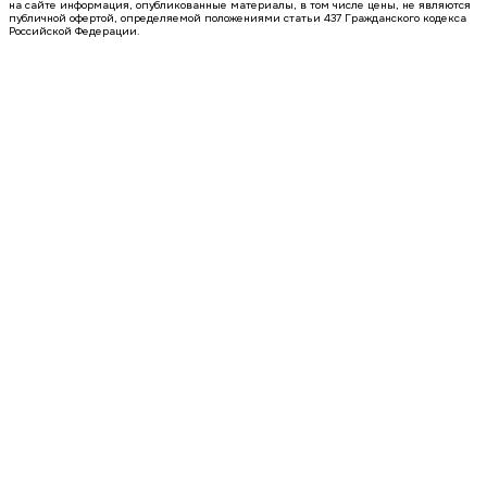
на сайте информация, опубликованные материалы, в том числе цены, не являются
публичной офертой, определяемой положениями статьи 437 Гражданского кодекса
Российской Федерации.
4 кв 2029
1-комнатная квартира, 42.6кв.м
Воронеж, Туполева ул., д. 5к
Этаж
6 из 13
Материал
Монолитный
Отделка
Черновая отделка
Цена 4 835 100 ₽
119 062 ₽/м²