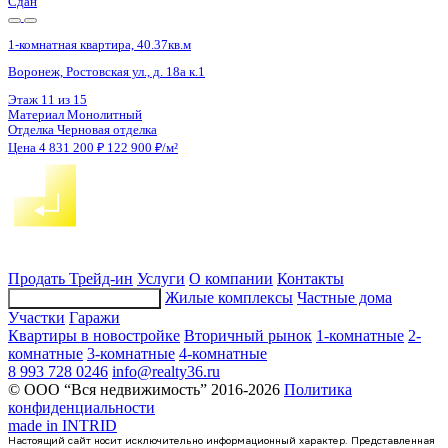
3 кв 2028
1-комнатная квартира, 32.4кв.м
Воронеж, Остужева ул., д. 52/5
Этаж
14 из 14
Материал
Монолитно-кирпичный
Отделка
Предчистовая отделка
Цена 4 827 600 ₽
157 251 ₽/м²
Продать
Трейд-ин
Услуги
О компании
Контакты
Жилые комплексы
Частные дома
Подбор недвижимости
Участки
Гаражи
Квартиры в новостройке
Вторичный рынок
1-комнатные
2-
комнатные
3-комнатные
4-комнатные
8 993 728 0246
info@realty36.ru
© ООО “Вся недвижимость” 2016-2026
Политика
конфиденциальности
made in
INTRID
Настоящий сайт носит исключительно информационный характер. Представленная