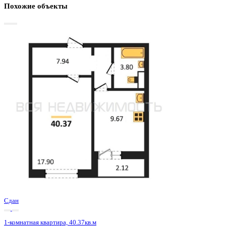
Базовая цена:
4 831 200 ₽
122 900 ₽/м²
Семейная ипотека
от 23 172 ₽/мес
Ипотека
от 56 511 ₽/мес
?
Расчет цены приблизительный, за более точной информаци
обращайтесь к менеджеру
Шахматка
Забронировать
ЖК
ЖК 8 Элемент
Корпус
Этап 1 позиция 3
Срок сдачи
3 кв 2025
Тип дома
Монолитный
Этаж
11/15
№ Квартиры
150
Тип сделки
Первичная продажа