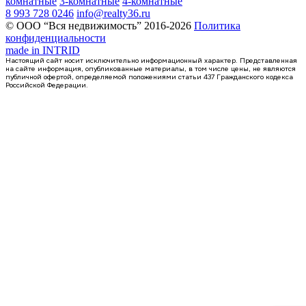
комнатные
3-комнатные
4-комнатные
8 993 728 0246
info@realty36.ru
© ООО “Вся недвижимость” 2016-2026
Политика
конфиденциальности
made in
INTRID
Настоящий сайт носит исключительно информационный характер. Представленная
на сайте информация, опубликованные материалы, в том числе цены, не являются
публичной офертой, определяемой положениями статьи 437 Гражданского кодекса
Российской Федерации.
Сдан
2-комнатная квартира, 64.8кв.м
Воронеж, Урицкого ул., д. 135