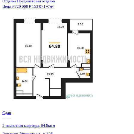
Сдан
2-комнатная квартира, 64.8кв.м
Воронеж, Урицкого ул., д. 135
Этаж
17 из 25
Материал
Монолитно-блочный
Отделка
Предчистовая отделка