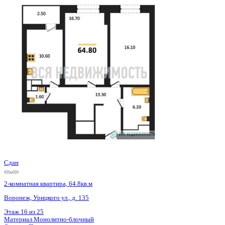
Сдан
2-комнатная квартира, 64.8кв.м
Воронеж, Урицкого ул., д. 135
Этаж
18 из 25
Материал
Монолитно-блочный
Отделка
Предчистовая отделка
Цена 9 720 000 ₽
153 071 ₽/м²