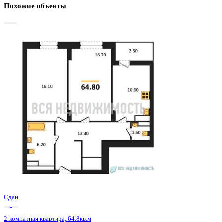
Базовая цена:
9 720 000 ₽
152 830 ₽/м²
Семейная ипотека
от 46 621 ₽/мес
Ипотека
от 113 696 ₽/мес
?
Расчет цены приблизительный, за более точной информаци
обращайтесь к менеджеру
Шахматка
Забронировать
ЖК
ЖД Урицкий
Корпус
ЖД Урицкий
Срок сдачи
3 кв 2025
Тип дома
Монолитно-блочный
Этаж
21/25
№ Квартиры
304
Тип сделки
Первичная продажа