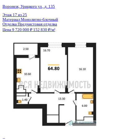
Общая площадь
63.60 м²
Строительная площадь
64.90 м²
Жилая площадь
32.80 м²
Площадь кухни
10.60 м²
Высота потолков
2.74 м
Отделка
Предчистовая отделка
Санузел
Несколько
Кладовка
Нет
Лифт
Да
Изолированные комнаты
Да
Онлайн показ
Да
Похожие объекты