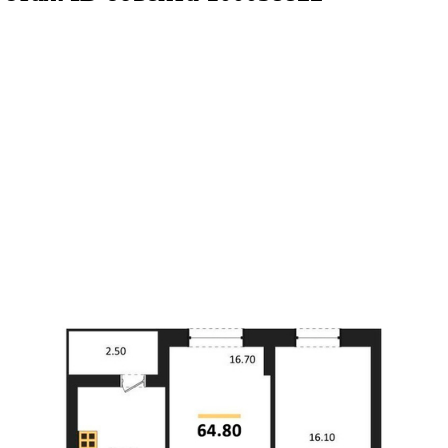
.8кв.м
м² 20/25 этаж
ID объекта 1000