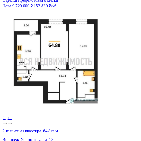
Отделка
Предчистовая отделка
Санузел
Несколько
Кладовка
Нет
Лифт
Да
Изолированные комнаты
Да
Онлайн показ
Да
Похожие объекты