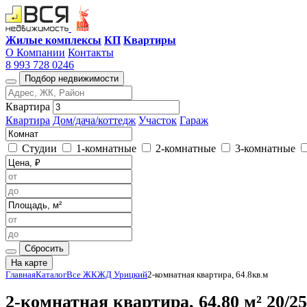
Жилые комплексы
КП
Квартиры
О Компании
Контакты
8 993 728 0246
Подбор недвижимости
Квартира
Квартира
Дом/дача/коттедж
Участок
Гараж
Студии
1-комнатные
2-комнатные
3-комнатные
Сбросить
На карте