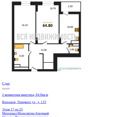
Базовая цена:
9 720 000 ₽
153 071 ₽/м²
Семейная ипотека
от 46 621 ₽/мес
Ипотека
от 113 696 ₽/мес
?
Расчет цены приблизительный, за более точной информаци
Шахматка
Забронировать
ЖК
ЖД Урицкий
Корпус
ЖД Урицкий
Срок сдачи
3 кв 2025
Тип дома
Монолитно-блочный
Этаж
20/25
№ Квартиры
131
Тип сделки
Первичная продажа
Общая площадь
63.50 м²
Строительная площадь
64.80 м²
Жилая площадь
32.80 м²
Площадь кухни
10.30 м²
Высота потолков
2.74 м