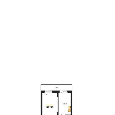
.3кв.м
м² 13/25 этаж
ID объекта 1000