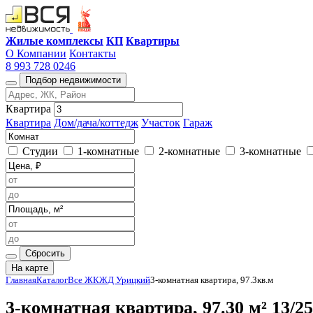
Жилые комплексы
КП
Квартиры
О Компании
Контакты
8 993 728 0246
Подбор недвижимости
Квартира
Квартира
Дом/дача/коттедж
Участок
Гараж
Студии
1-комнатные
2-комнатные
3-комнатные
Сбросить
На карте