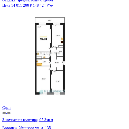
Отделка
Предчистовая отделка
Санузел
Раздельный
Кладовка
Да
Лифт
Да
Изолированные комнаты
Да
Онлайн показ
Да
Похожие объекты