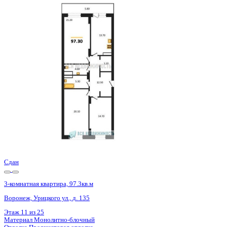
Базовая цена:
14 011 200 ₽
148 424 ₽/м²
Семейная ипотека
от 67 203 ₽/мес
Ипотека
от 163 891 ₽/мес
?
Расчет цены приблизительный, за более точной информаци
Шахматка
Забронировать
ЖК
ЖД Урицкий
Корпус
ЖД Урицкий
Срок сдачи
3 кв 2025
Тип дома
Монолитно-блочный
Этаж
13/25
№ Квартиры
247
Тип сделки
Первичная продажа
Общая площадь
94.40 м²
Строительная площадь
97.30 м²
Жилая площадь
56.00 м²
Площадь кухни
13.70 м²
Высота потолков
2.74 м