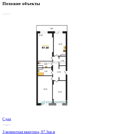
Базовая цена:
14 011 200 ₽
148 424 ₽/м²
Семейная ипотека
от 67 203 ₽/мес
Ипотека
от 163 891 ₽/мес
?
Расчет цены приблизительный, за более точной информаци
обращайтесь к менеджеру
Шахматка
Забронировать
ЖК
ЖД Урицкий
Корпус
ЖД Урицкий
Срок сдачи
3 кв 2025
Тип дома
Монолитно-блочный
Этаж
10/25
№ Квартиры
226
Тип сделки
Первичная продажа