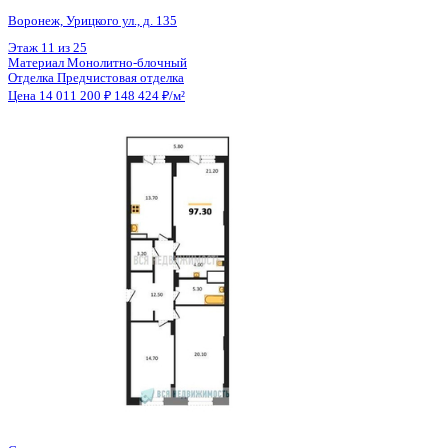
Общая площадь
94.40 м²
Строительная площадь
97.30 м²
Жилая площадь
56.00 м²
Площадь кухни
13.70 м²
Высота потолков
2.74 м
Отделка
Предчистовая отделка
Санузел
Раздельный
Кладовка
Да
Лифт
Да
Изолированные комнаты
Да
Онлайн показ
Да
Похожие объекты