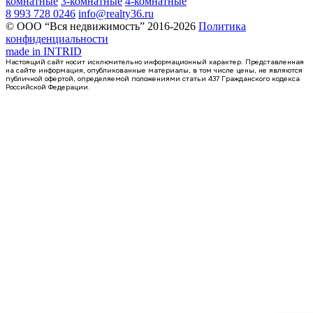
комнатные
3-комнатные
4-комнатные
8 993 728 0246
info@realty36.ru
© ООО “Вся недвижимость” 2016-2026
Политика
конфиденциальности
made in
INTRID
Настоящий сайт носит исключительно информационный характер. Представленная
на сайте информация, опубликованные материалы, в том числе цены, не являются
публичной офертой, определяемой положениями статьи 437 Гражданского кодекса
Российской Федерации.
3 кв 2026
3-комнатная квартира, 87.7кв.м
Симферополь, Севастопольская ул., д. 41