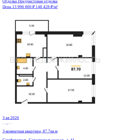
Сдан
3-комнатная квартира, 97.3кв.м
Воронеж, Урицкого ул., д. 135
Этаж
8 из 25
Материал
Монолитно-блочный
Отделка
Предчистовая отделка