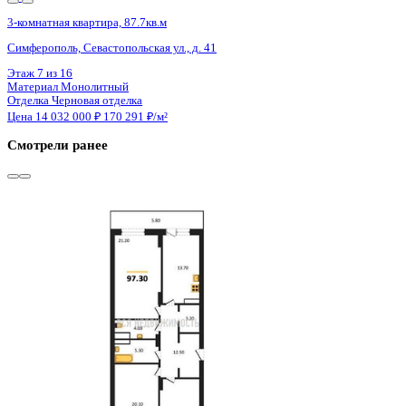
Сдан
3-комнатная квартира, 97.3кв.м
Воронеж, Урицкого ул., д. 135
Этаж
9 из 25
Материал
Монолитно-блочный
Отделка
Предчистовая отделка
Цена 14 011 200 ₽
148 424 ₽/м²