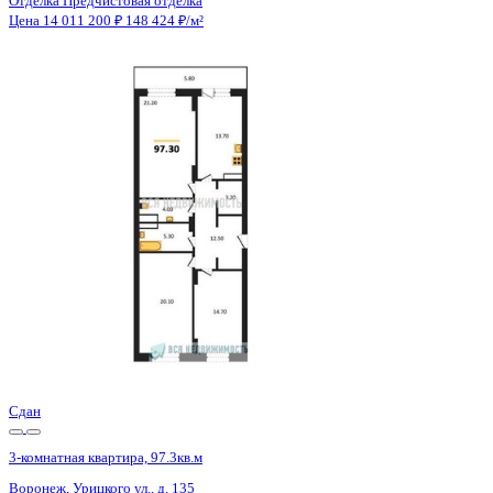
Отделка
Предчистовая отделка
Санузел
Раздельный
Кладовка
Да
Лифт
Да
Изолированные комнаты
Да
Онлайн показ
Да
Похожие объекты