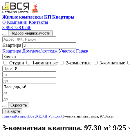
Жилые комплексы
КП
Квартиры
О Компании
Контакты
8 993 728 0246
Подбор недвижимости
Квартира
Квартира
Дом/дача/коттедж
Участок
Гараж
Студии
1-комнатные
2-комнатные
3-комнатные
Сбросить
На карте