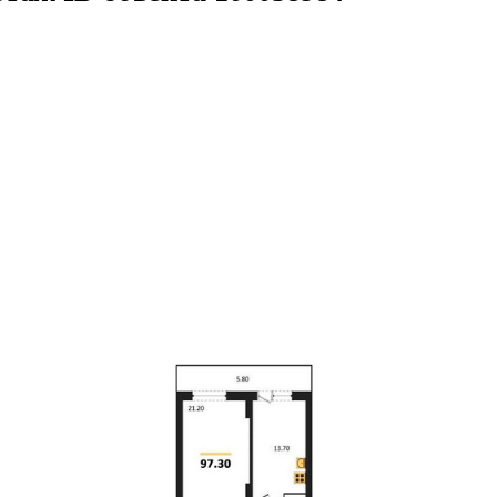
.3кв.м
м² 9/25 этаж
ID объекта 10005