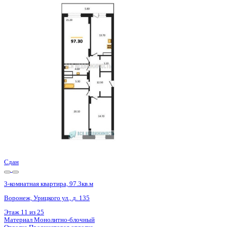
Базовая цена:
14 011 200 ₽
148 424 ₽/м²
Семейная ипотека
от 67 203 ₽/мес
Ипотека
от 163 891 ₽/мес
?
Расчет цены приблизительный, за более точной информаци
Шахматка
Забронировать
ЖК
ЖД Урицкий
Корпус
ЖД Урицкий
Срок сдачи
3 кв 2025
Тип дома
Монолитно-блочный
Этаж
9/25
№ Квартиры
219
Тип сделки
Первичная продажа
Общая площадь
94.40 м²
Строительная площадь
97.30 м²
Жилая площадь
56.00 м²
Площадь кухни
13.70 м²
Высота потолков
2.74 м