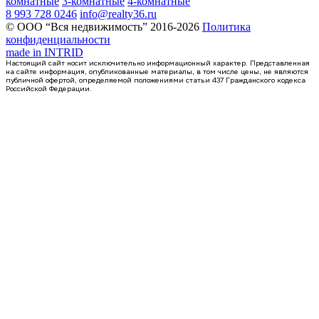
комнатные
3-комнатные
4-комнатные
8 993 728 0246
info@realty36.ru
© ООО “Вся недвижимость” 2016-2026
Политика
конфиденциальности
made in
INTRID
Настоящий сайт носит исключительно информационный характер. Представленная
на сайте информация, опубликованные материалы, в том числе цены, не являются
публичной офертой, определяемой положениями статьи 437 Гражданского кодекса
Российской Федерации.
Сдан
1-комнатная квартира, 36.55кв.м
Воронеж, Богдана Хмельницкого ул., д. 53а