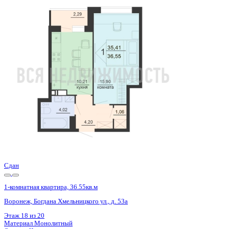
Сдан
1-комнатная квартира, 39.83кв.м
Воронеж, Ростовская ул., д. 18а
Этаж
5 из 15
Материал
Монолитный
Отделка
Черновая отделка
Цена 4 637 100 ₽
123 426 ₽/м²