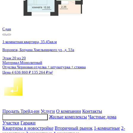
Сдан
1-комнатная квартира, 36.55кв.м
Воронеж, Богдана Хмельницкого ул., д. 53а
Этаж
18 из 20
Материал
Монолитный
Отделка
Черновая отделка + штукатурка + стяжка
Цена 4 638 195 ₽
130 985 ₽/м²
Продать
Трейд-ин
Услуги
О компании
Контакты
Жилые комплексы
Частные дома
Подбор недвижимости
Участки
Гаражи
Квартиры в новостройке
Вторичный рынок
1-комнатные
2-