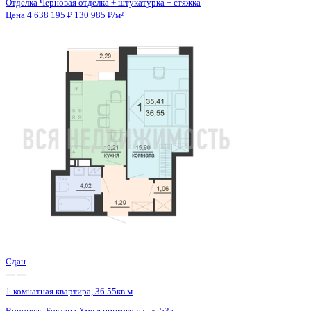
Сдан
1-комнатная квартира, 39.83кв.м
Воронеж, Ростовская ул., д. 18а
Этаж
12 из 15
Материал
Монолитный
Отделка
Черновая отделка