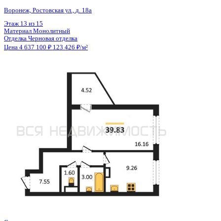
Общая площадь
34.28 м²
Строительная площадь
35.45 м²
Жилая площадь
15.95 м²
Площадь кухни
8.06 м²
Высота потолков
2.55 м
Отделка
Черновая отделка + штукатурка + стяжка
Санузел
Совмещенный
Кладовка
Да
Лифт
Да
Изолированные комнаты
Да
Онлайн показ
Да
Похожие объекты