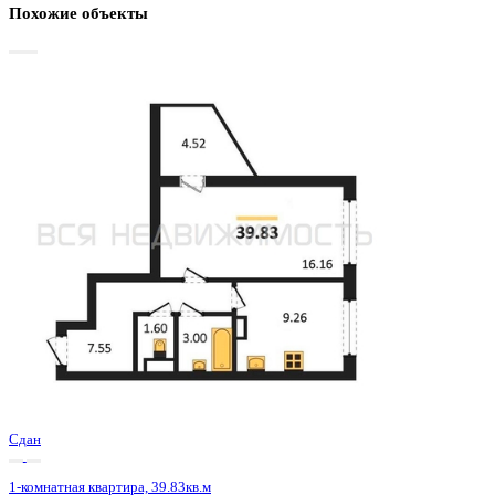
Базовая цена:
4 636 860 ₽
135 264 ₽/м²
Семейная ипотека
от 22 240 ₽/мес
Ипотека
от 54 238 ₽/мес
?
Расчет цены приблизительный, за более точной информаци
обращайтесь к менеджеру
Шахматка
Забронировать
ЖК
ЖД Чехов
Корпус
ЖД Чехов
Срок сдачи
4 кв 2025
Тип дома
Монолитный
Этаж
20/20
№ Квартиры
555
Тип сделки
Первичная продажа