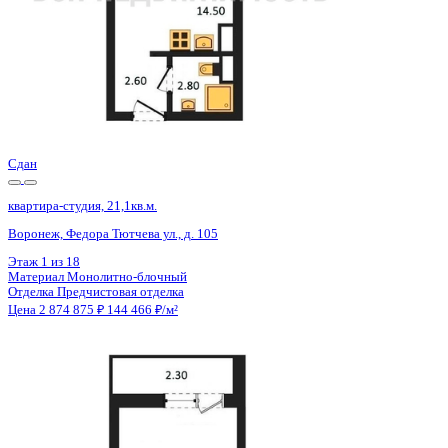
Сдан
квартира-студия, 21,1кв.м.
Воронеж, Федора Тютчева ул., д. 105
Этаж
1 из 18
Материал
Монолитно-блочный
Отделка
Предчистовая отделка
Цена 2 874 875 ₽
144 466 ₽/м²