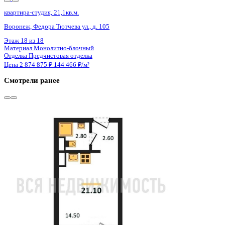
Сдан
квартира-студия, 21,1кв.м.
Воронеж, Федора Тютчева ул., д. 105
Этаж
16 из 18
Материал
Монолитно-блочный
Отделка
Предчистовая отделка
Цена 2 874 875 ₽
144 466 ₽/м²