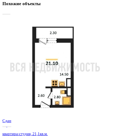
Базовая цена:
2 874 875 ₽
144 466 ₽/м²
Семейная ипотека
от 13 789 ₽/мес
Ипотека
от 33 628 ₽/мес
?
Расчет цены приблизительный, за более точной информаци
обращайтесь к менеджеру
Шахматка
Забронировать
ЖК
ЖК Боровое
Корпус
Позиция 29 очередь 1 секция 4
Срок сдачи
4 кв 2024
Тип дома
Монолитно-блочный
Этаж
12/18
№ Квартиры
602
Тип сделки
Первичная продажа