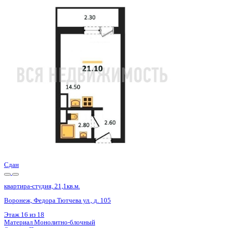
Сдан
квартира-студия, 21,1кв.м.
Воронеж, Федора Тютчева ул., д. 105
Этаж
1 из 18
Материал
Монолитно-блочный
Отделка
Предчистовая отделка
Цена 2 874 875 ₽
144 466 ₽/м²