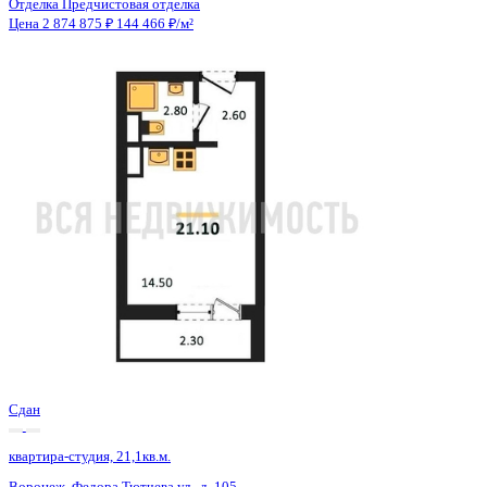
Сдан
квартира-студия, 21,1кв.м.
Воронеж, Федора Тютчева ул., д. 105
Этаж
15 из 18
Материал
Монолитно-блочный
Отделка
Предчистовая отделка