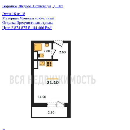
Общая площадь
19.90 м²
Строительная площадь
21.10 м²
Жилая площадь
14.50 м²
Площадь кухни
3.00 м²
Высота потолков
2.56 м
Отделка
Предчистовая отделка
Санузел
Совмещенный
Кладовка
Нет
Лифт
Да
Изолированные комнаты
Да
Онлайн показ
Да
Похожие объекты