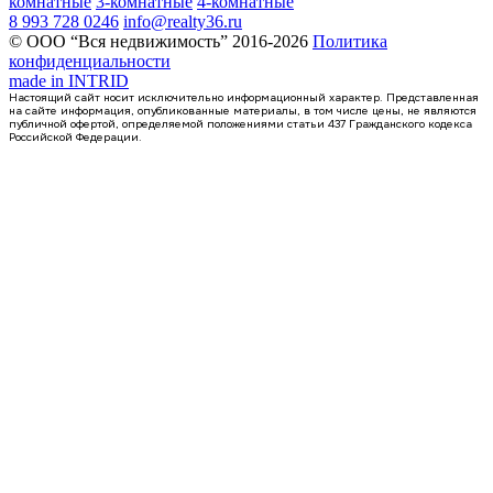
комнатные
3-комнатные
4-комнатные
8 993 728 0246
info@realty36.ru
© ООО “Вся недвижимость” 2016-2026
Политика
конфиденциальности
made in
INTRID
Настоящий сайт носит исключительно информационный характер. Представленная
на сайте информация, опубликованные материалы, в том числе цены, не являются
публичной офертой, определяемой положениями статьи 437 Гражданского кодекса
Российской Федерации.
Сдан
квартира-студия, 21,1кв.м.
Воронеж, Федора Тютчева ул., д. 105