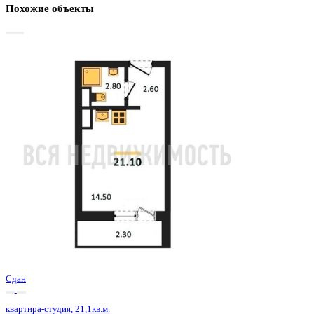
Базовая цена:
2 874 875 ₽
144 466 ₽/м²
Семейная ипотека
от 13 789 ₽/мес
Ипотека
от 33 628 ₽/мес
?
Расчет цены приблизительный, за более точной информаци
обращайтесь к менеджеру
Шахматка
Забронировать
ЖК
ЖК Боровое
Корпус
Позиция 29 очередь 1 секция 4
Срок сдачи
4 кв 2024
Тип дома
Монолитно-блочный
Этаж
18/18
№ Квартиры
713
Тип сделки
Первичная продажа