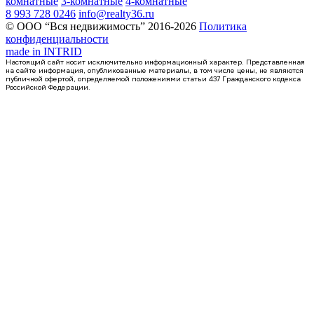
комнатные
3-комнатные
4-комнатные
8 993 728 0246
info@realty36.ru
© ООО “Вся недвижимость” 2016-2026
Политика
конфиденциальности
made in
INTRID
Настоящий сайт носит исключительно информационный характер. Представленная
на сайте информация, опубликованные материалы, в том числе цены, не являются
публичной офертой, определяемой положениями статьи 437 Гражданского кодекса
Российской Федерации.
Сдан
квартира-студия, 21,1кв.м.
Воронеж, Федора Тютчева ул., д. 105