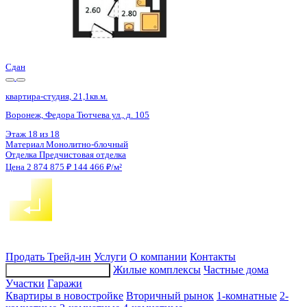
Сдан
квартира-студия, 21,1кв.м.
Воронеж, Федора Тютчева ул., д. 105
Этаж
16 из 18
Материал
Монолитно-блочный
Отделка
Предчистовая отделка
Цена 2 874 875 ₽
144 466 ₽/м²
Продать
Трейд-ин
Услуги
О компании
Контакты
Жилые комплексы
Частные дома
Подбор недвижимости
Участки
Гаражи
Квартиры в новостройке
Вторичный рынок
1-комнатные
2-