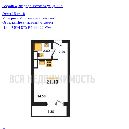
Общая площадь
19.90 м²
Строительная площадь
21.10 м²
Жилая площадь
14.50 м²
Площадь кухни
3.00 м²
Высота потолков
2.56 м
Отделка
Предчистовая отделка
Санузел
Совмещенный
Кладовка
Нет
Лифт
Да
Изолированные комнаты
Да
Онлайн показ
Да
Похожие объекты