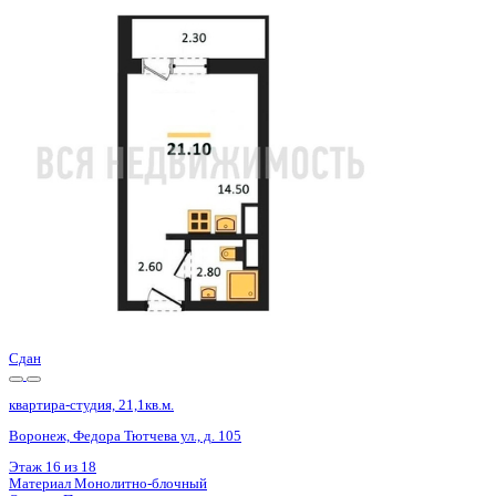
Сдан
квартира-студия, 21,1кв.м.
Воронеж, Федора Тютчева ул., д. 105
Этаж
1 из 18
Материал
Монолитно-блочный
Отделка
Предчистовая отделка
Цена 2 874 875 ₽
144 466 ₽/м²