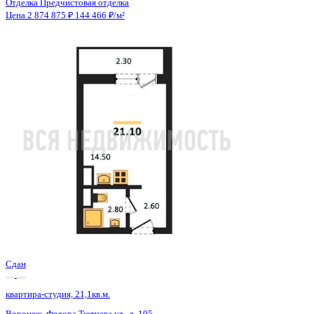
Сдан
квартира-студия, 21,1кв.м.
Воронеж, Федора Тютчева ул., д. 105
Этаж
15 из 18
Материал
Монолитно-блочный
Отделка
Предчистовая отделка