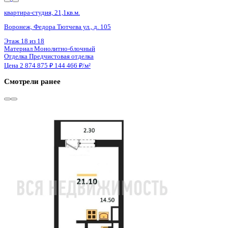
Сдан
квартира-студия, 21,1кв.м.
Воронеж, Федора Тютчева ул., д. 105
Этаж
15 из 18
Материал
Монолитно-блочный
Отделка
Предчистовая отделка
Цена 2 874 875 ₽
144 466 ₽/м²