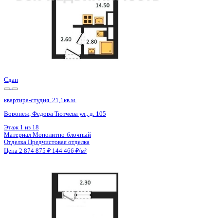
Сдан
квартира-студия, 21,1кв.м.
Воронеж, Федора Тютчева ул., д. 105
Этаж
1 из 18
Материал
Монолитно-блочный
Отделка
Предчистовая отделка
Цена 2 874 875 ₽
144 466 ₽/м²