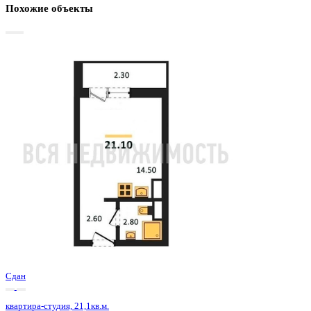
Базовая цена:
2 874 875 ₽
144 466 ₽/м²
Семейная ипотека
от 13 789 ₽/мес
Ипотека
от 33 628 ₽/мес
?
Расчет цены приблизительный, за более точной информаци
обращайтесь к менеджеру
Шахматка
Забронировать
ЖК
ЖК Боровое
Корпус
Позиция 29 очередь 1 секция 4
Срок сдачи
4 кв 2024
Тип дома
Монолитно-блочный
Этаж
16/18
№ Квартиры
675
Тип сделки
Первичная продажа