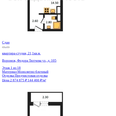
Сдан
квартира-студия, 21,1кв.м.
Воронеж, Федора Тютчева ул., д. 105
Этаж
1 из 18
Материал
Монолитно-блочный
Отделка
Предчистовая отделка
Цена 2 874 875 ₽
144 466 ₽/м²