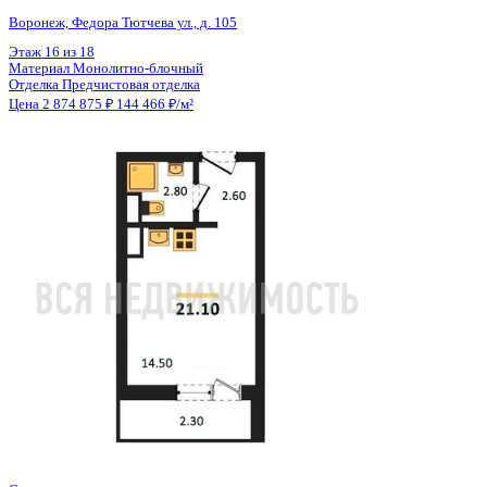
Общая площадь
19.90 м²
Строительная площадь
21.10 м²
Жилая площадь
14.50 м²
Площадь кухни
3.00 м²
Высота потолков
2.56 м
Отделка
Предчистовая отделка
Санузел
Совмещенный
Кладовка
Нет
Лифт
Да
Изолированные комнаты
Да
Онлайн показ
Да
Похожие объекты