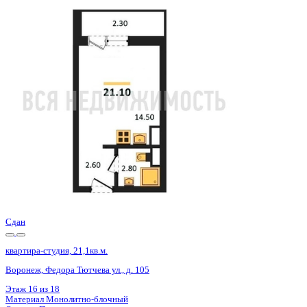
Сдан
квартира-студия, 21,1кв.м.
Воронеж, Федора Тютчева ул., д. 105
Этаж
1 из 18
Материал
Монолитно-блочный
Отделка
Предчистовая отделка
Цена 2 874 875 ₽
144 466 ₽/м²