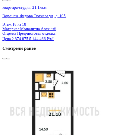
Сдан
квартира-студия, 21,1кв.м.
Воронеж, Федора Тютчева ул., д. 105
Этаж
15 из 18
Материал
Монолитно-блочный
Отделка
Предчистовая отделка
Цена 2 874 875 ₽
144 466 ₽/м²