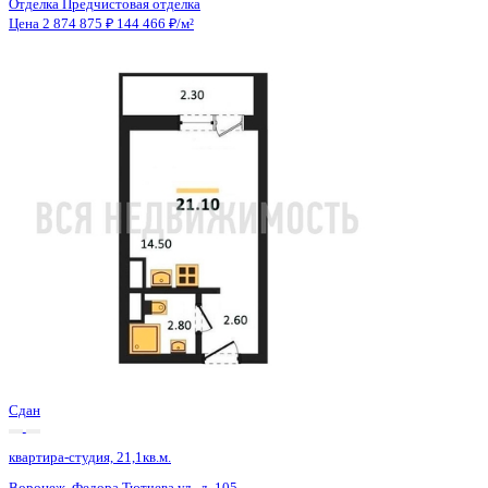
Сдан
квартира-студия, 21,1кв.м.
Воронеж, Федора Тютчева ул., д. 105
Этаж
15 из 18
Материал
Монолитно-блочный
Отделка
Предчистовая отделка