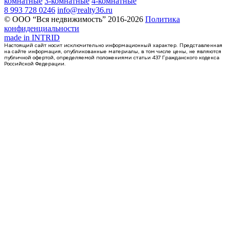
комнатные
3-комнатные
4-комнатные
8 993 728 0246
info@realty36.ru
© ООО “Вся недвижимость” 2016-2026
Политика
конфиденциальности
made in
INTRID
Настоящий сайт носит исключительно информационный характер. Представленная
на сайте информация, опубликованные материалы, в том числе цены, не являются
публичной офертой, определяемой положениями статьи 437 Гражданского кодекса
Российской Федерации.
Сдан
квартира-студия, 21,1кв.м.
Воронеж, Федора Тютчева ул., д. 105