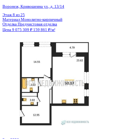
Общая площадь
56.77 м²
Строительная площадь
59.17 м²
Жилая площадь
14.55 м²
Площадь кухни
23.62 м²
Высота потолков
2.74 м
Отделка
Предчистовая отделка
Санузел
Несколько
Кладовка
Нет
Лифт
Да
Изолированные комнаты
Да
Онлайн показ
Да
Похожие объекты