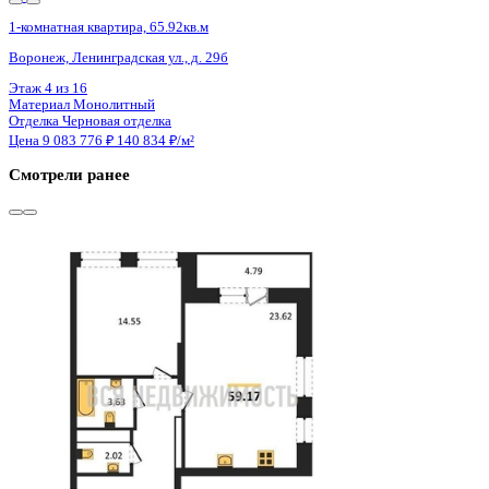
3 кв 2026
1-комнатная квартира, 59.17кв.м
Воронеж, Кривошеина ул., д. 13/14
Этаж
12 из 25
Материал
Монолитно-кирпичный
Отделка
Предчистовая отделка
Цена 9 077 122 ₽
159 893 ₽/м²