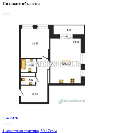
Базовая цена:
9 075 309 ₽
159 861 ₽/м²
Семейная ипотека
от 43 529 ₽/мес
Ипотека
от 106 155 ₽/мес
?
Расчет цены приблизительный, за более точной информаци
обращайтесь к менеджеру
Шахматка
Забронировать
ЖК
ЖК Галилей
Корпус
Позиция 1
Срок сдачи
3 кв 2026
Тип дома
Монолитно-кирпичный
Этаж
10/25
№ Квартиры
50
Тип сделки
Первичная продажа