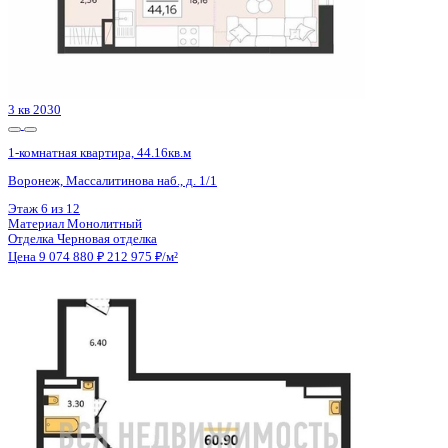
3 кв 2026
1-комнатная квартира, 59.17кв.м
Воронеж, Кривошеина ул., д. 13/14
Этаж
11 из 25
Материал
Монолитно-кирпичный
Отделка
Предчистовая отделка
Цена 9 075 309 ₽
159 861 ₽/м²