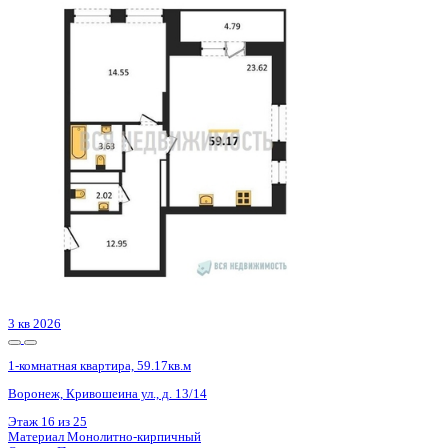
Сдан
1-комнатная квартира, 60.9кв.м
Воронеж, Содружества бул., д. 5
Этаж
14 из 15
Материал
Монолитно-кирпичный
Отделка
Предчистовая отделка
Цена 9 074 100 ₽
165 586 ₽/м²