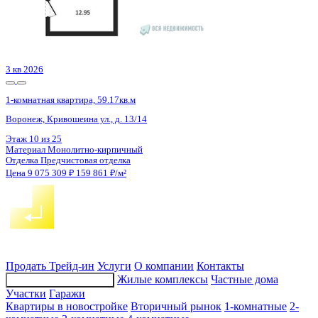
3 кв 2026
1-комнатная квартира, 59.17кв.м
Воронеж, Кривошеина ул., д. 13/14
Этаж
16 из 25
Материал
Монолитно-кирпичный
Отделка
Предчистовая отделка
Цена 9 077 122 ₽
159 893 ₽/м²
Продать
Трейд-ин
Услуги
О компании
Контакты
Жилые комплексы
Частные дома
Подбор недвижимости
Участки
Гаражи
Квартиры в новостройке
Вторичный рынок
1-комнатные
2-