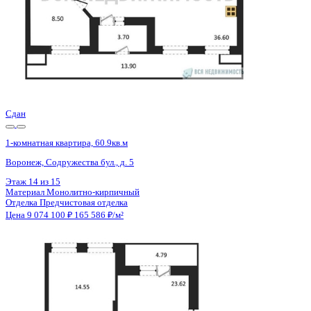
3 кв 2026
1-комнатная квартира, 59.17кв.м
Воронеж, Кривошеина ул., д. 13/14
Этаж
9 из 25
Материал
Монолитно-кирпичный
Отделка
Предчистовая отделка
Цена 9 075 309 ₽
159 861 ₽/м²