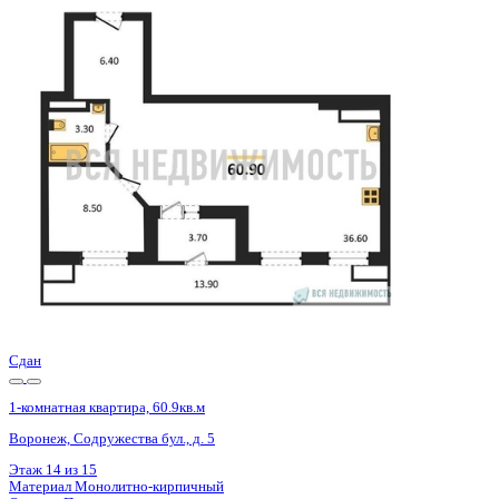
3 кв 2026
1-комнатная квартира, 59.17кв.м
Воронеж, Кривошеина ул., д. 13/14
Этаж
9 из 25
Материал
Монолитно-кирпичный
Отделка
Предчистовая отделка
Цена 9 075 309 ₽
159 861 ₽/м²