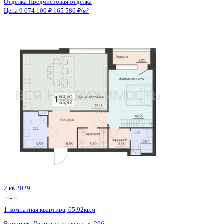
3 кв 2026
1-комнатная квартира, 59.17кв.м
Воронеж, Кривошеина ул., д. 13/14
Этаж
8 из 25
Материал
Монолитно-кирпичный
Отделка
Предчистовая отделка