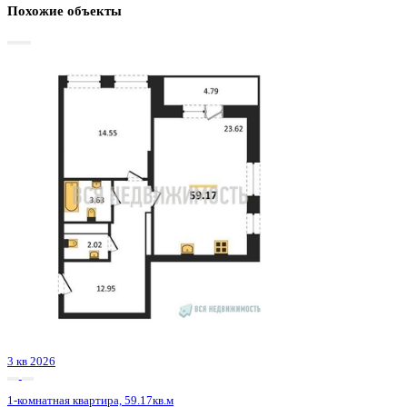
Базовая цена:
9 077 122 ₽
159 893 ₽/м²
Семейная ипотека
от 43 538 ₽/мес
Ипотека
от 106 176 ₽/мес
?
Расчет цены приблизительный, за более точной информаци
обращайтесь к менеджеру
Шахматка
Забронировать
ЖК
ЖК Галилей
Корпус
Позиция 3
Срок сдачи
3 кв 2026
Тип дома
Монолитно-кирпичный
Этаж
15/25
№ Квартиры
96
Тип сделки
Первичная продажа