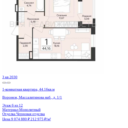
Воронеж, Кривошеина ул., д. 13/14
Этаж
10 из 25
Материал
Монолитно-кирпичный
Отделка
Предчистовая отделка
Цена 9 075 309 ₽
159 861 ₽/м²