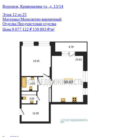
Общая площадь
56.77 м²
Строительная площадь
59.17 м²
Жилая площадь
14.55 м²
Площадь кухни
23.62 м²
Высота потолков
2.74 м
Отделка
Предчистовая отделка
Санузел
Несколько
Кладовка
Нет
Лифт
Да
Изолированные комнаты
Да
Онлайн показ
Да
Похожие объекты