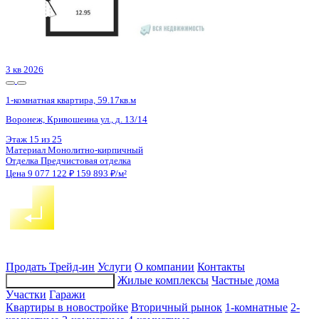
Сдан
1-комнатная квартира, 60.9кв.м
Воронеж, Содружества бул., д. 5
Этаж
14 из 15
Материал
Монолитно-кирпичный
Отделка
Предчистовая отделка
Цена 9 074 100 ₽
165 586 ₽/м²
Продать
Трейд-ин
Услуги
О компании
Контакты
Жилые комплексы
Частные дома
Подбор недвижимости
Участки
Гаражи
Квартиры в новостройке
Вторичный рынок
1-комнатные
2-