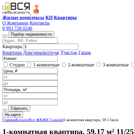
Жилые комплексы
КП
Квартиры
О Компании
Контакты
8 993 728 0246
Подбор недвижимости
Квартира
Квартира
Дом/дача/коттедж
Участок
Гараж
Студии
1-комнатные
2-комнатные
3-комнатные
Сбросить
На карте