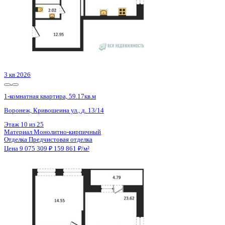
ЖК
ЖК Галилей
Корпус
Позиция 1
Срок сдачи
3 кв 2026
Тип дома
Монолитно-кирпичный
Этаж
11/25
№ Квартиры
57
Тип сделки
Первичная продажа
Общая площадь
56.77 м²
Строительная площадь
59.17 м²
Жилая площадь
14.55 м²
Площадь кухни
23.62 м²
Высота потолков
2.74 м
Отделка
Предчистовая отделка
Санузел
Несколько
Кладовка
Нет
Лифт
Да
Изолированные комнаты
Да
Онлайн показ
Да
Похожие объекты