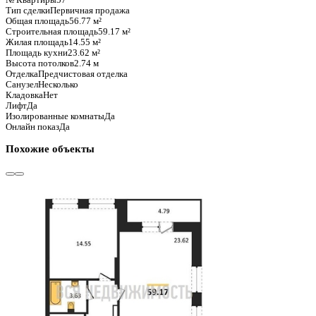
Базовая цена:
9 075 309 ₽
159 861 ₽/м²
Семейная ипотека
от 43 529 ₽/мес
Ипотека
от 106 155 ₽/мес
?
Расчет цены приблизительный, за более точной информаци
Шахматка
Забронировать