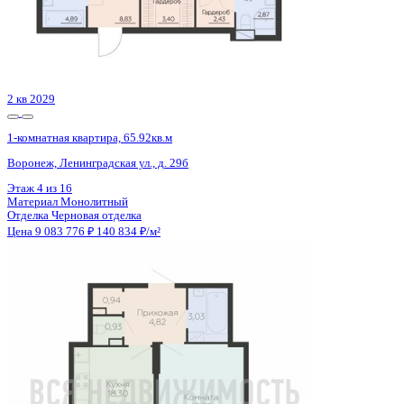
3 кв 2026
1-комнатная квартира, 59.17кв.м
Воронеж, Кривошеина ул., д. 13/14
Этаж
13 из 25
Материал
Монолитно-кирпичный
Отделка
Предчистовая отделка
Цена 9 091 779 ₽
160 151 ₽/м²