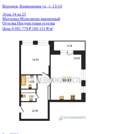
Общая площадь
56.77 м²
Строительная площадь
59.17 м²
Жилая площадь
14.55 м²
Площадь кухни
23.62 м²
Высота потолков
2.74 м
Отделка
Предчистовая отделка
Санузел
Несколько
Кладовка
Нет
Лифт
Да
Изолированные комнаты
Да
Онлайн показ
Да
Похожие объекты