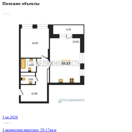
Базовая цена:
9 091 779 ₽
160 151 ₽/м²
Семейная ипотека
от 43 608 ₽/мес
Ипотека
от 106 348 ₽/мес
?
Расчет цены приблизительный, за более точной информаци
обращайтесь к менеджеру
Шахматка
Забронировать
ЖК
ЖК Галилей
Корпус
Позиция 1
Срок сдачи
3 кв 2026
Тип дома
Монолитно-кирпичный
Этаж
16/25
№ Квартиры
92
Тип сделки
Первичная продажа