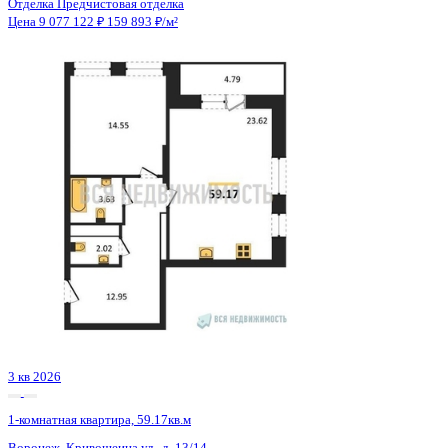
3 кв 2026
1-комнатная квартира, 45.44кв.м
Воронеж, Березовая Роща ул., д. 1с
Этаж
11 из 24
Материал
Монолитный
Отделка
Черновая отделка + штукатурка + стяжка