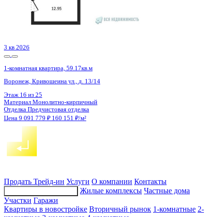
3 кв 2026
1-комнатная квартира, 59.17кв.м
Воронеж, Кривошеина ул., д. 13/14
Этаж
16 из 25
Материал
Монолитно-кирпичный
Отделка
Предчистовая отделка
Цена 9 077 122 ₽
159 893 ₽/м²
Продать
Трейд-ин
Услуги
О компании
Контакты
Жилые комплексы
Частные дома
Подбор недвижимости
Участки
Гаражи
Квартиры в новостройке
Вторичный рынок
1-комнатные
2-