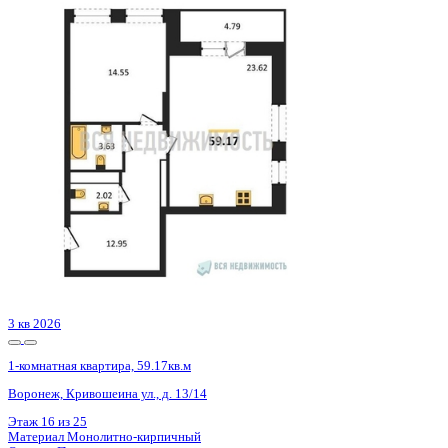
3 кв 2026
1-комнатная квартира, 45.44кв.м
Воронеж, Березовая Роща ул., д. 1с
Этаж
13 из 24
Материал
Монолитный
Отделка
Черновая отделка + штукатурка + стяжка
Цена 9 106 176 ₽
207 951 ₽/м²