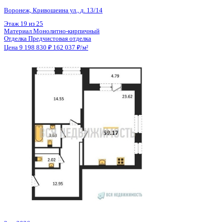
Общая площадь
56.77 м²
Строительная площадь
59.17 м²
Жилая площадь
14.55 м²
Площадь кухни
23.62 м²
Высота потолков
2.74 м
Отделка
Предчистовая отделка
Санузел
Несколько
Кладовка
Нет
Лифт
Да
Изолированные комнаты
Да
Онлайн показ
Да
Похожие объекты