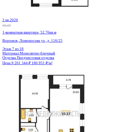
2 кв 2028
1-комнатная квартира, 39.15кв.м
Евпатория, имени 60-летия СССР, д. 10а
Этаж
6 из 13
Материал
Блочный
Отделка
Предчистовая отделка
Цена 9 200 250 ₽
/м²