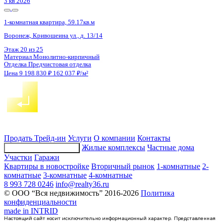
3 кв 2026
1-комнатная квартира, 59.17кв.м
Воронеж, Кривошеина ул., д. 13/14
Этаж
21 из 25
Материал
Монолитно-кирпичный
Отделка
Предчистовая отделка
Цена 9 182 988 ₽
161 758 ₽/м²
Продать
Трейд-ин
Услуги
О компании
Контакты
Жилые комплексы
Частные дома
Подбор недвижимости
Участки
Гаражи
Квартиры в новостройке
Вторичный рынок
1-комнатные
2-
комнатные
3-комнатные
4-комнатные
8 993 728 0246
info@realty36.ru
© ООО “Вся недвижимость” 2016-2026
Политика
конфиденциальности
made in
INTRID
Настоящий сайт носит исключительно информационный характер. Представленная