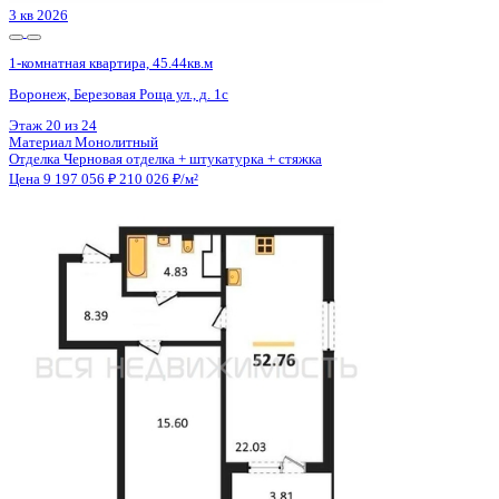
3 кв 2026
1-комнатная квартира, 59.17кв.м
Воронеж, Кривошеина ул., д. 13/14
Этаж
21 из 25
Материал
Монолитно-кирпичный
Отделка
Предчистовая отделка
Цена 9 198 830 ₽
162 037 ₽/м²