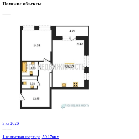
Базовая цена:
9 198 830 ₽
162 037 ₽/м²
Семейная ипотека
от 44 121 ₽/мес
Ипотека
от 107 600 ₽/мес
?
Расчет цены приблизительный, за более точной информаци
обращайтесь к менеджеру
Шахматка
Забронировать
ЖК
ЖК Галилей
Корпус
Позиция 1
Срок сдачи
3 кв 2026
Тип дома
Монолитно-кирпичный
Этаж
20/25
№ Квартиры
120
Тип сделки
Первичная продажа