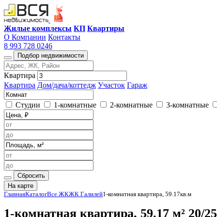
Жилые комплексы
КП
Квартиры
О Компании
Контакты
8 993 728 0246
Подбор недвижимости
Квартира
Квартира
Дом/дача/коттедж
Участок
Гараж
Студии
1-комнатные
2-комнатные
3-комнатные
Сбросить
На карте