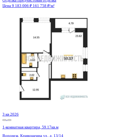
Отделка
Предчистовая отделка
Санузел
Несколько
Кладовка
Нет
Лифт
Да
Изолированные комнаты
Да
Онлайн показ
Да
Похожие объекты