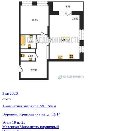
Базовая цена:
9 183 006 ₽
161 758 ₽/м²
Семейная ипотека
от 44 045 ₽/мес
Ипотека
от 107 415 ₽/мес
?
Расчет цены приблизительный, за более точной информаци
Шахматка
Забронировать
ЖК
ЖК Галилей
Корпус
Позиция 3
Срок сдачи
3 кв 2026
Тип дома
Монолитно-кирпичный
Этаж
20/25
№ Квартиры
131
Тип сделки
Первичная продажа
Общая площадь
56.77 м²
Строительная площадь
59.17 м²
Жилая площадь
14.55 м²
Площадь кухни
23.62 м²
Высота потолков
2.74 м