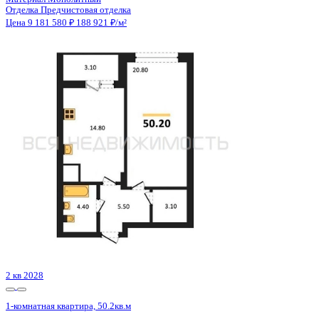
3 кв 2026
1-комнатная квартира, 59.17кв.м
Воронеж, Кривошеина ул., д. 13/14
Этаж
21 из 25
Материал
Монолитно-кирпичный
Отделка
Предчистовая отделка
Цена 9 182 988 ₽
161 758 ₽/м²