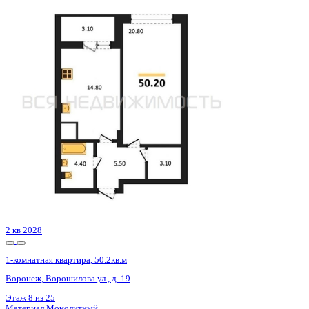
3 кв 2026
1-комнатная квартира, 59.17кв.м
Воронеж, Кривошеина ул., д. 13/14
Этаж
20 из 25
Материал
Монолитно-кирпичный
Отделка
Предчистовая отделка
Цена 9 183 006 ₽
161 758 ₽/м²