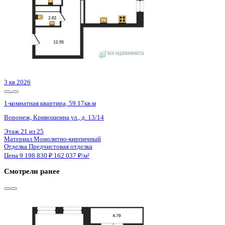
3 кв 2026
1-комнатная квартира, 45.44кв.м
Воронеж, Березовая Роща ул., д. 1с
Этаж
20 из 24
Материал
Монолитный
Отделка
Черновая отделка + штукатурка + стяжка
Цена 9 197 056 ₽
210 026 ₽/м²