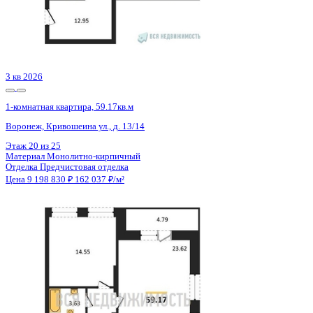
Евпатория, имени 60-летия СССР, д. 10а
Этаж
6 из 13
Материал
Блочный
Отделка
Предчистовая отделка
Цена 9 174 700 ₽
/м²