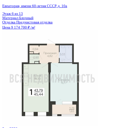
2 кв 2028
1-комнатная квартира, 50.2кв.м
Воронеж, Ворошилова ул., д. 19
Этаж
10 из 25
Материал
Монолитный
Отделка
Предчистовая отделка
Цена 9 181 580 ₽
188 921 ₽/м²