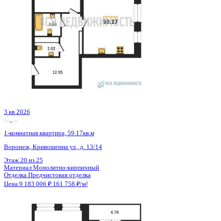
Семейная ипотека
от 44 045 ₽/мес
Ипотека
от 107 415 ₽/мес
?
Расчет цены приблизительный, за более точной информаци
обращайтесь к менеджеру
Шахматка
Забронировать
ЖК
ЖК Галилей
Корпус
Позиция 3
Срок сдачи
3 кв 2026
Тип дома
Монолитно-кирпичный
Этаж
19/25
№ Квартиры
124
Тип сделки
Первичная продажа
Общая площадь
56.77 м²
Строительная площадь
59.17 м²
Жилая площадь
14.55 м²
Площадь кухни
23.62 м²
Высота потолков
2.74 м
Отделка
Предчистовая отделка
Санузел
Несколько
Кладовка
Нет
Лифт
Да
Изолированные комнаты
Да
Онлайн показ
Да