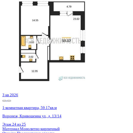
Базовая цена:
9 240 407 ₽
162 769 ₽/м²
Семейная ипотека
от 44 321 ₽/мес
Ипотека
от 108 086 ₽/мес
?
Расчет цены приблизительный, за более точной информаци
Шахматка
Забронировать
ЖК
ЖК Галилей
Корпус
Позиция 1
Срок сдачи
3 кв 2026
Тип дома
Монолитно-кирпичный
Этаж
22/25
№ Квартиры
134
Тип сделки
Первичная продажа
Общая площадь
56.77 м²
Строительная площадь
59.17 м²
Жилая площадь
14.55 м²
Площадь кухни
23.62 м²
Высота потолков
2.74 м