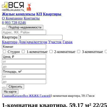
Жилые комплексы
КП
Квартиры
О Компании
Контакты
8 993 728 0246
Подбор недвижимости
Квартира
Квартира
Дом/дача/коттедж
Участок
Гараж
Студии
1-комнатные
2-комнатные
3-комнатные
Сбросить
На карте