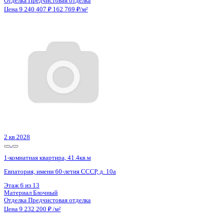
Отделка
Предчистовая отделка
Санузел
Несколько
Кладовка
Нет
Лифт
Да
Изолированные комнаты
Да
Онлайн показ
Да
Похожие объекты