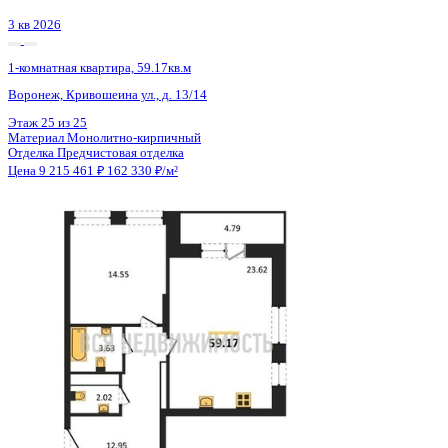
2 кв 2028
1-комнатная квартира, 41.4кв.м
Евпатория, имени 60-летия СССР, д. 10а
Этаж
6 из 13
Материал
Блочный
Отделка
Предчистовая отделка
Цена 9 232 200 ₽
/м²