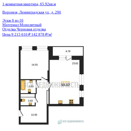
2 кв 2028
1-комнатная квартира, 41.96кв.м
Евпатория, имени 60-летия СССР, д. 10а
Этаж
4 из 13
Материал
Блочный
Отделка
Предчистовая отделка
Цена 9 231 200 ₽
/м²