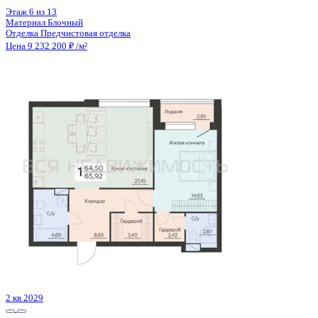
3 кв 2026
1-комнатная квартира, 59.17кв.м
Воронеж, Кривошеина ул., д. 13/14
Этаж
22 из 25
Материал
Монолитно-кирпичный
Отделка
Предчистовая отделка
Цена 9 224 130 ₽
162 482 ₽/м²