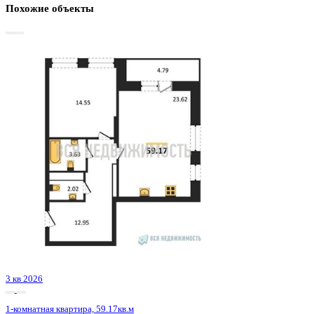
Базовая цена:
9 224 130 ₽
162 482 ₽/м²
Семейная ипотека
от 44 243 ₽/мес
Ипотека
от 107 896 ₽/мес
?
Расчет цены приблизительный, за более точной информаци
обращайтесь к менеджеру
Шахматка
Забронировать
ЖК
ЖК Галилей
Корпус
Позиция 3
Срок сдачи
3 кв 2026
Тип дома
Монолитно-кирпичный
Этаж
24/25
№ Квартиры
159
Тип сделки
Первичная продажа