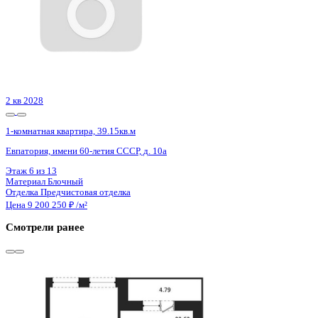
3 кв 2026
1-комнатная квартира, 59.17кв.м
Воронеж, Кривошеина ул., д. 13/14
Этаж
22 из 25
Материал
Монолитно-кирпичный
Отделка
Предчистовая отделка
Цена 9 240 407 ₽
162 769 ₽/м²