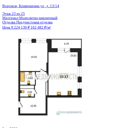
Общая площадь
56.77 м²
Строительная площадь
59.17 м²
Жилая площадь
14.55 м²
Площадь кухни
23.62 м²
Высота потолков
2.74 м
Отделка
Предчистовая отделка
Санузел
Несколько
Кладовка
Нет
Лифт
Да
Изолированные комнаты
Да
Онлайн показ
Да
Похожие объекты