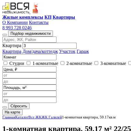
Жилые комплексы
КП
Квартиры
О Компании
Контакты
8 993 728 0246
Подбор недвижимости
Квартира
Квартира
Дом/дача/коттедж
Участок
Гараж
Студии
1-комнатные
2-комнатные
3-комнатные
Сбросить
На карте