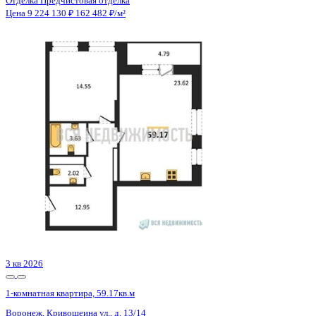
Отделка
Предчистовая отделка
Санузел
Несколько
Кладовка
Нет
Лифт
Да
Изолированные комнаты
Да
Онлайн показ
Да
Похожие объекты