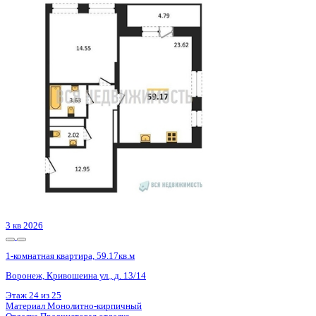
Базовая цена:
9 224 130 ₽
162 482 ₽/м²
Семейная ипотека
от 44 243 ₽/мес
Ипотека
от 107 896 ₽/мес
?
Расчет цены приблизительный, за более точной информаци
Шахматка
Забронировать
ЖК
ЖК Галилей
Корпус
Позиция 3
Срок сдачи
3 кв 2026
Тип дома
Монолитно-кирпичный
Этаж
22/25
№ Квартиры
145
Тип сделки
Первичная продажа
Общая площадь
56.77 м²
Строительная площадь
59.17 м²
Жилая площадь
14.55 м²
Площадь кухни
23.62 м²
Высота потолков
2.74 м