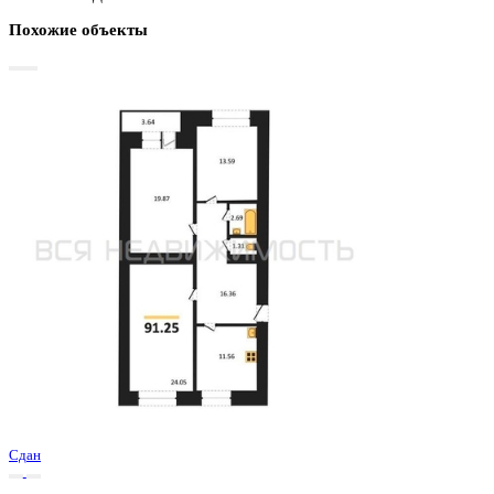
График стоимости
Базовая цена:
9 642 880 ₽
125 837 ₽/м²
Семейная ипотека
от 46 251 ₽/мес
Ипотека
от 112 794 ₽/мес
?
Расчет цены приблизительный, за более точной информаци
обращайтесь к менеджеру
Шахматка
Забронировать
ЖК
ЖК Никитинские сады
Корпус
Позиции 1-4
Срок сдачи
1 кв 2026
Тип дома
Монолитный
Этаж
18/19
№ Квартиры
525