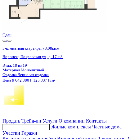
4 кв 2026
3-комнатная квартира, 85.9кв.м
Воронеж, Патриотов пр., д. 58а
Этаж
12 из 17
Материал
Блочный
Отделка
Чистовая отделка
Цена 9 621 831 ₽
113 868 ₽/м²
Продать
Трейд-ин
Услуги
О компании
Контакты
Жилые комплексы
Частные дома
Подбор недвижимости
Участки
Гаражи
Квартиры в новостройке
Вторичный рынок
1-комнатные
2-