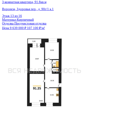
Тип сделки
Первичная продажа
Общая площадь
76.63 м²
Строительная площадь
78.08 м²
Жилая площадь
42.11 м²
Площадь кухни
17.60 м²
Высота потолков
2.59 м
Отделка
Черновая отделка
Санузел
Раздельный
Кладовка
Да
Лифт
Да
Изолированные комнаты
Да
Онлайн показ
Да
Похожие объекты