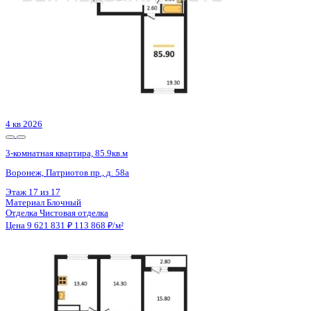
Сдан
3-комнатная квартира, 91.9кв.м
Воронеж, Здоровья пер., д. 90г/1 к.1
Этаж
15 из 16
Материал
Кирпичный
Отделка
Предчистовая отделка
Цена 9 649 500 ₽
107 098 ₽/м²