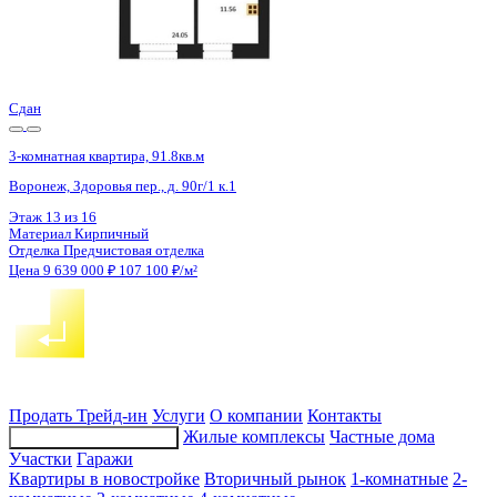
4 кв 2026
3-комнатная квартира, 85.9кв.м
Воронеж, Патриотов пр., д. 58а
Этаж
12 из 17
Материал
Блочный
Отделка
Чистовая отделка
Цена 9 621 831 ₽
113 868 ₽/м²
Продать
Трейд-ин
Услуги
О компании
Контакты
Жилые комплексы
Частные дома
Подбор недвижимости
Участки
Гаражи
Квартиры в новостройке
Вторичный рынок
1-комнатные
2-