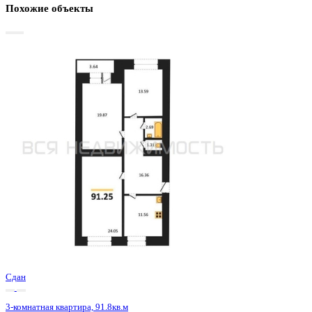
Базовая цена:
9 639 000 ₽
107 100 ₽/м²
Семейная ипотека
от 46 233 ₽/мес
Ипотека
от 112 749 ₽/мес
?
Расчет цены приблизительный, за более точной информаци
обращайтесь к менеджеру
Шахматка
Забронировать
ЖК
ЖК Зелёная Долина
Корпус
Позиция 8 секции 3-4
Срок сдачи
2 кв 2023
Тип дома
Кирпичный
Этаж
13/16
№ Квартиры
176
Тип сделки
Первичная продажа