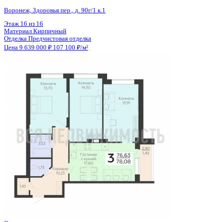
Общая площадь
90.00 м²
Строительная площадь
91.80 м²
Жилая площадь
57.51 м²
Площадь кухни
11.56 м²
Высота потолков
2.68 м
Отделка
Предчистовая отделка
Санузел
Раздельный
Кладовка
Нет
Лифт
Да
Изолированные комнаты
Да
Онлайн показ
Да
Похожие объекты