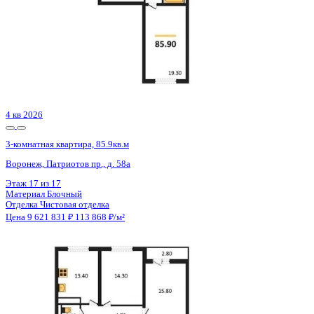
Сдан
3-комнатная квартира, 91.9кв.м
Воронеж, Здоровья пер., д. 90г/1 к.1
Этаж
15 из 16
Материал
Кирпичный
Отделка
Предчистовая отделка
Цена 9 649 500 ₽
107 098 ₽/м²