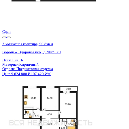
Сдан
3-комнатная квартира, 78.08кв.м
Воронеж, Покровская ул., д. 17 к.3
Этаж
18 из 19
Материал
Монолитный
Отделка
Черновая отделка
Цена 9 642 880 ₽
125 837 ₽/м²