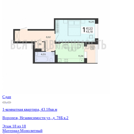
Сдан
1-комнатная квартира, 43.18кв.м
Воронеж, Независимости ул., д. 78Б к.2
Этаж
13 из 18
Материал
Монолитный
Отделка
Черновая отделка + штукатурка + стяжка
Цена 5 289 550 ₽
127 367 ₽/м²