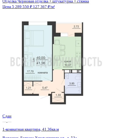
Сдан
1-комнатная квартира, 43.18кв.м
Воронеж, Независимости ул., д. 78Б к.2
Этаж
16 из 18
Материал
Монолитный
Отделка
Черновая отделка + штукатурка + стяжка