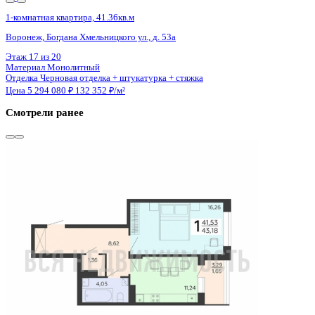
Сдан
1-комнатная квартира, 43.18кв.м
Воронеж, Независимости ул., д. 78Б к.2
Этаж
17 из 18
Материал
Монолитный
Отделка
Черновая отделка + штукатурка + стяжка
Цена 5 289 550 ₽
127 367 ₽/м²