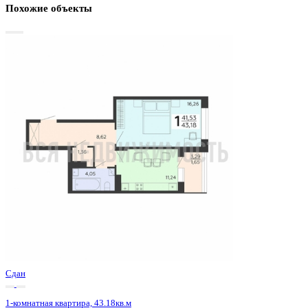
Базовая цена:
5 289 550 ₽
127 367 ₽/м²
Семейная ипотека
от 25 371 ₽/мес
Ипотека
от 61 873 ₽/мес
?
Расчет цены приблизительный, за более точной информаци
обращайтесь к менеджеру
Шахматка
Забронировать
ЖК
ЖК Галактика 2|3
Корпус
Секция 3.1
Срок сдачи
4 кв 2024
Тип дома
Монолитный
Этаж
2/18
№ Квартиры
2
Тип сделки
Первичная продажа