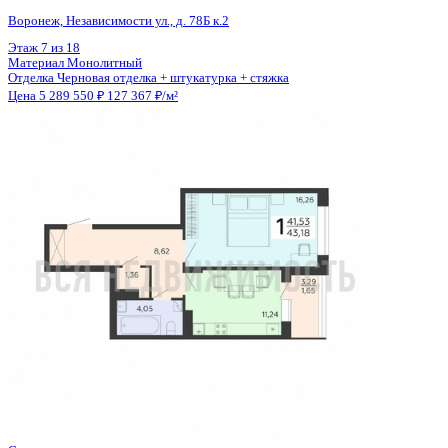
Общая площадь
41.53 м²
Строительная площадь
43.18 м²
Жилая площадь
16.26 м²
Площадь кухни
11.24 м²
Высота потолков
2.59 м
Отделка
Черновая отделка + штукатурка + стяжка
Санузел
Совмещенный
Кладовка
Да
Лифт
Да
Изолированные комнаты
Да
Онлайн показ
Да
Похожие объекты