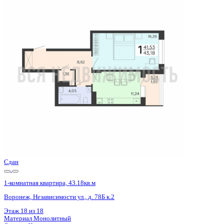
Сдан
1-комнатная квартира, 43.18кв.м
Воронеж, Независимости ул., д. 78Б к.2
Этаж
13 из 18
Материал
Монолитный
Отделка
Черновая отделка + штукатурка + стяжка
Цена 5 289 550 ₽
127 367 ₽/м²