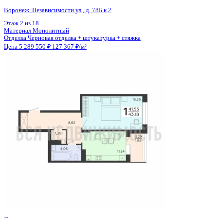
Общая площадь
41.53 м²
Строительная площадь
43.18 м²
Жилая площадь
16.26 м²
Площадь кухни
11.24 м²
Высота потолков
2.59 м
Отделка
Черновая отделка + штукатурка + стяжка
Санузел
Совмещенный
Кладовка
Да
Лифт
Да
Изолированные комнаты
Да
Онлайн показ
Да
Похожие объекты