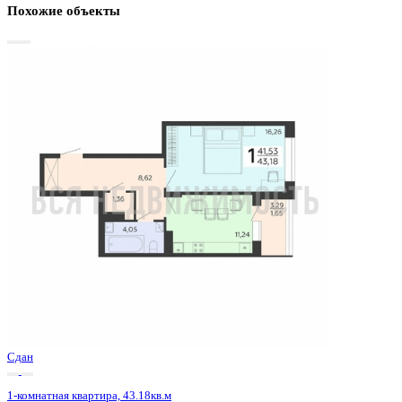
Базовая цена:
5 289 550 ₽
127 367 ₽/м²
Семейная ипотека
от 25 371 ₽/мес
Ипотека
от 61 873 ₽/мес
?
Расчет цены приблизительный, за более точной информаци
обращайтесь к менеджеру
Шахматка
Забронировать
ЖК
ЖК Галактика 2|3
Корпус
Секция 3.1
Срок сдачи
4 кв 2024
Тип дома
Монолитный
Этаж
9/18
№ Квартиры
93
Тип сделки
Первичная продажа