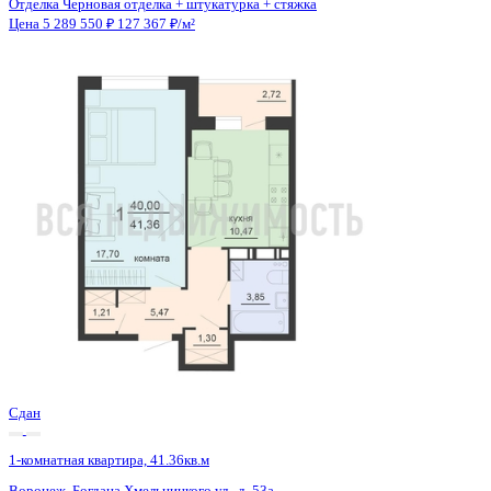
Сдан
1-комнатная квартира, 43.18кв.м
Воронеж, Независимости ул., д. 78Б к.2
Этаж
16 из 18
Материал
Монолитный
Отделка
Черновая отделка + штукатурка + стяжка