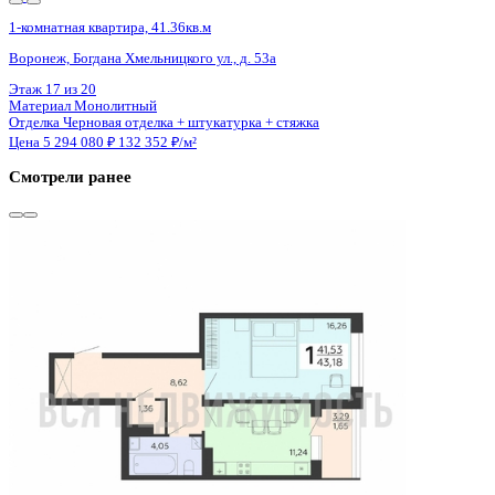
Сдан
1-комнатная квартира, 43.18кв.м
Воронеж, Независимости ул., д. 78Б к.2
Этаж
17 из 18
Материал
Монолитный
Отделка
Черновая отделка + штукатурка + стяжка
Цена 5 289 550 ₽
127 367 ₽/м²