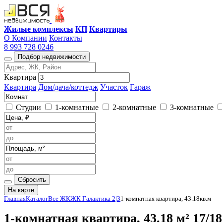
Жилые комплексы
КП
Квартиры
О Компании
Контакты
8 993 728 0246
Подбор недвижимости
Квартира
Квартира
Дом/дача/коттедж
Участок
Гараж
Студии
1-комнатные
2-комнатные
3-комнатные
Сбросить
На карте