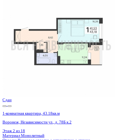
Базовая цена:
5 289 550 ₽
127 367 ₽/м²
Семейная ипотека
от 25 371 ₽/мес
Ипотека
от 61 873 ₽/мес
?
Расчет цены приблизительный, за более точной информаци
Шахматка
Забронировать
ЖК
ЖК Галактика 2|3
Корпус
Секция 3.1
Срок сдачи
4 кв 2024
Тип дома
Монолитный
Этаж
17/18
№ Квартиры
197
Тип сделки
Первичная продажа
Общая площадь
41.53 м²
Строительная площадь
43.18 м²
Жилая площадь
16.26 м²
Площадь кухни
11.24 м²
Высота потолков
2.59 м