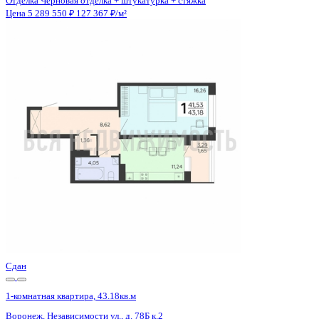
Отделка
Черновая отделка + штукатурка + стяжка
Санузел
Совмещенный
Кладовка
Да
Лифт
Да
Изолированные комнаты
Да
Онлайн показ
Да
Похожие объекты