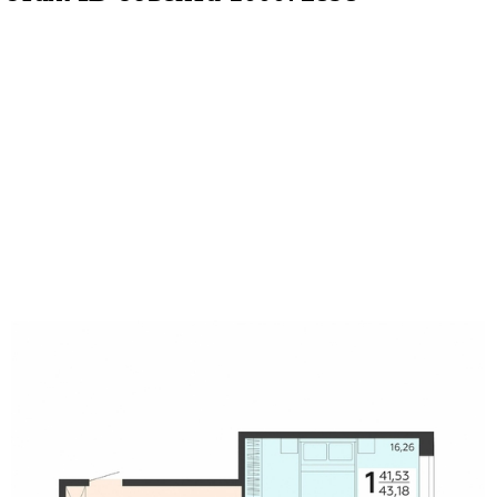
а, 43.18кв.м
м² 17/18 этаж
ID объекта 1000