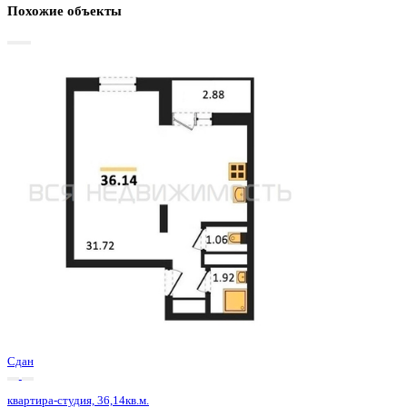
Базовая цена:
4 659 600 ₽
134 282 ₽/м²
Семейная ипотека
от 22 349 ₽/мес
Ипотека
от 54 504 ₽/мес
?
Расчет цены приблизительный, за более точной информаци
обращайтесь к менеджеру
Шахматка
Забронировать
ЖК
ЖД Навигатор
Корпус
ЖД Навигатор
Срок сдачи
4 кв 2025
Тип дома
Монолитный
Этаж
18/27
№ Квартиры
251
Тип сделки
Первичная продажа