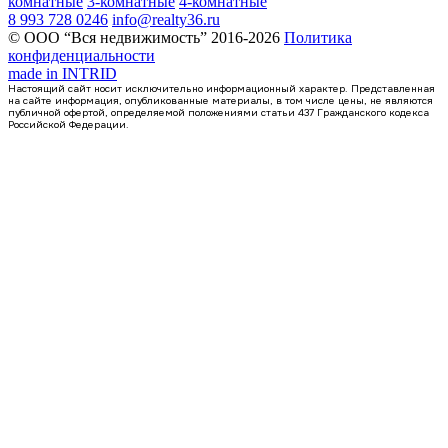
комнатные
3-комнатные
4-комнатные
8 993 728 0246
info@realty36.ru
© ООО “Вся недвижимость” 2016-2026
Политика
конфиденциальности
made in
INTRID
Настоящий сайт носит исключительно информационный характер. Представленная
на сайте информация, опубликованные материалы, в том числе цены, не являются
публичной офертой, определяемой положениями статьи 437 Гражданского кодекса
Российской Федерации.
Сдан
квартира-студия, 36,14кв.м.
Воронеж, Антонова-Овсеенко ул., д. 35с