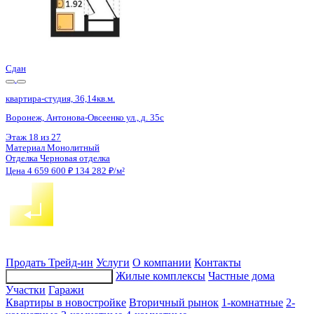
Сдан
квартира-студия, 36,14кв.м.
Воронеж, Антонова-Овсеенко ул., д. 35с
Этаж
17 из 27
Материал
Монолитный
Отделка
Черновая отделка
Цена 4 659 600 ₽
134 282 ₽/м²
Продать
Трейд-ин
Услуги
О компании
Контакты
Жилые комплексы
Частные дома
Подбор недвижимости
Участки
Гаражи
Квартиры в новостройке
Вторичный рынок
1-комнатные
2-