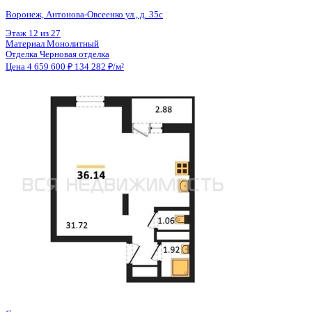
Общая площадь
34.70 м²
Строительная площадь
36.14 м²
Жилая площадь
31.72 м²
Площадь кухни
3.00 м²
Высота потолков
2.80 м
Отделка
Черновая отделка
Санузел
Раздельный
Кладовка
Нет
Лифт
Да
Изолированные комнаты
Да
Онлайн показ
Да
Похожие объекты