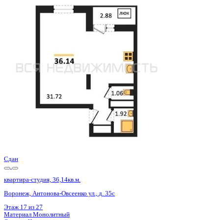
Сдан
квартира-студия, 36,14кв.м.
Воронеж, Антонова-Овсеенко ул., д. 35с
Этаж
22 из 27
Материал
Монолитный
Отделка
Черновая отделка
Цена 4 659 600 ₽
134 282 ₽/м²