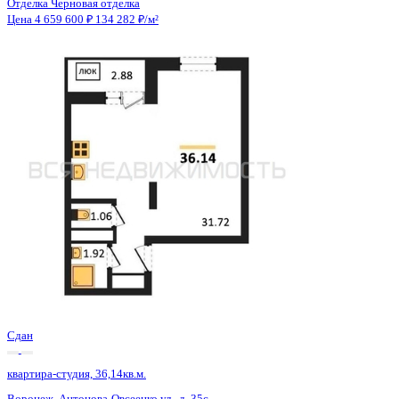
Сдан
квартира-студия, 36,14кв.м.
Воронеж, Антонова-Овсеенко ул., д. 35с
Этаж
20 из 27
Материал
Монолитный
Отделка
Черновая отделка