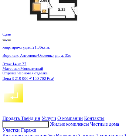
Сдан
квартира-студия, 21,48кв.м.
Воронеж, Антонова-Овсеенко ул., д. 35с
Этаж
13 из 27
Материал
Монолитный
Отделка
Черновая отделка
Цена 3 219 000 ₽
149 860 ₽/м²
Продать
Трейд-ин
Услуги
О компании
Контакты
Жилые комплексы
Частные дома
Подбор недвижимости
Участки
Гаражи
Квартиры в новостройке
Вторичный рынок
1-комнатные
2-