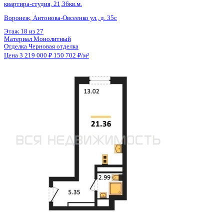
Общая площадь
21.36 м²
Строительная площадь
21.36 м²
Жилая площадь
13.02 м²
Площадь кухни
2.00 м²
Высота потолков
2.80 м
Отделка
Черновая отделка
Санузел
Совмещенный
Балкон
Нет
Кладовка
Нет
Лифт
Да
Изолированные комнаты
Да
Онлайн показ
Да
Похожие объекты