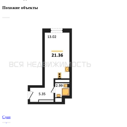
Базовая цена:
3 219 000 ₽
150 702 ₽/м²
Семейная ипотека
от 15 440 ₽/мес
Ипотека
от 37 653 ₽/мес
?
Расчет цены приблизительный, за более точной информаци
обращайтесь к менеджеру
Шахматка
Забронировать
ЖК
ЖД Навигатор
Корпус
ЖД Навигатор
Срок сдачи
4 кв 2025
Тип дома
Монолитный
Этаж
14/27
№ Квартиры
588
Тип сделки
Первичная продажа