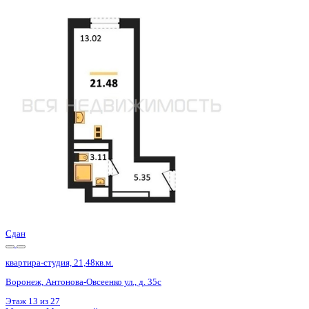
Сдан
квартира-студия, 21,36кв.м.
Воронеж, Антонова-Овсеенко ул., д. 35с
Этаж
19 из 27
Материал
Монолитный
Отделка
Черновая отделка
Цена 3 219 000 ₽
150 702 ₽/м²