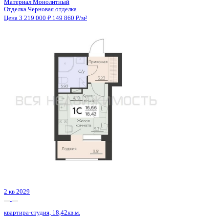
Сдан
квартира-студия, 21,36кв.м.
Воронеж, Антонова-Овсеенко ул., д. 35с
Этаж
17 из 27
Материал
Монолитный