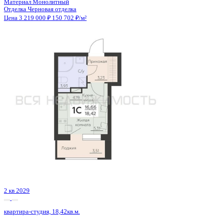
Сдан
квартира-студия, 21,36кв.м.
Воронеж, Антонова-Овсеенко ул., д. 35с
Этаж
18 из 27
Материал
Монолитный