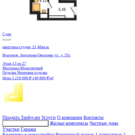
Сдан
квартира-студия, 21,36кв.м.
Воронеж, Антонова-Овсеенко ул., д. 35с
Этаж
14 из 27
Материал
Монолитный
Отделка
Черновая отделка
Цена 3 219 000 ₽
150 702 ₽/м²
Продать
Трейд-ин
Услуги
О компании
Контакты
Жилые комплексы
Частные дома
Подбор недвижимости
Участки
Гаражи
Квартиры в новостройке
Вторичный рынок
1-комнатные
2-