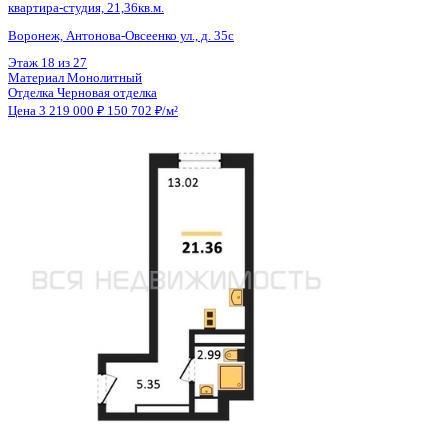
Общая площадь
21.48 м²
Строительная площадь
21.48 м²
Жилая площадь
13.02 м²
Площадь кухни
2.00 м²
Высота потолков
2.80 м
Отделка
Черновая отделка
Санузел
Совмещенный
Балкон
Нет
Кладовка
Нет
Лифт
Да
Изолированные комнаты
Да
Онлайн показ
Да
Похожие объекты