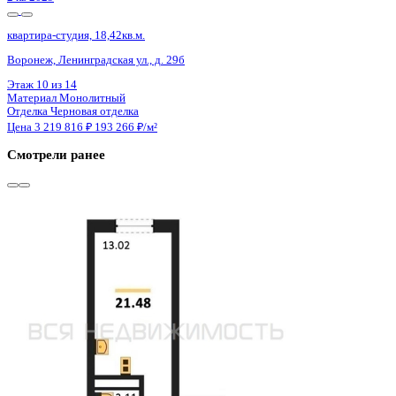
Сдан
квартира-студия, 21,36кв.м.
Воронеж, Антонова-Овсеенко ул., д. 35с
Этаж
17 из 27
Материал
Монолитный
Отделка
Черновая отделка
Цена 3 219 000 ₽
150 702 ₽/м²