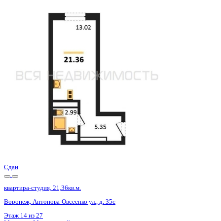
Сдан
квартира-студия, 21,36кв.м.
Воронеж, Антонова-Овсеенко ул., д. 35с
Этаж
19 из 27
Материал
Монолитный
Отделка
Черновая отделка
Цена 3 219 000 ₽
150 702 ₽/м²