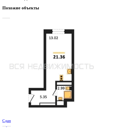
Базовая цена:
3 219 000 ₽
149 860 ₽/м²
Семейная ипотека
от 15 440 ₽/мес
Ипотека
от 37 653 ₽/мес
?
Расчет цены приблизительный, за более точной информаци
обращайтесь к менеджеру
Шахматка
Забронировать
ЖК
ЖД Навигатор
Корпус
ЖД Навигатор
Срок сдачи
4 кв 2025
Тип дома
Монолитный
Этаж
13/27
№ Квартиры
573
Тип сделки
Первичная продажа