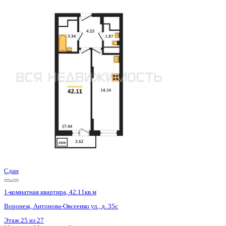
Сдан
1-комнатная квартира, 42.14кв.м
Воронеж, Антонова-Овсеенко ул., д. 35с
Этаж
9 из 27
Материал
Монолитный
Отделка
Черновая отделка
Цена 5 465 600 ₽
132 179 ₽/м²