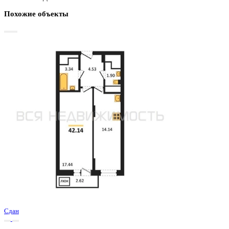
Базовая цена:
5 465 600 ₽
132 275 ₽/м²
Семейная ипотека
от 26 215 ₽/мес
Ипотека
от 63 932 ₽/мес
?
Расчет цены приблизительный, за более точной информаци
обращайтесь к менеджеру
Шахматка
Забронировать
ЖК
ЖД Навигатор
Корпус
ЖД Навигатор
Срок сдачи
4 кв 2025
Тип дома
Монолитный
Этаж
9/27
№ Квартиры
118
Тип сделки
Первичная продажа