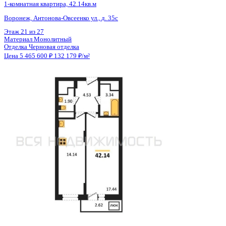
Общая площадь
41.32 м²
Строительная площадь
42.11 м²
Жилая площадь
17.44 м²
Площадь кухни
14.14 м²
Высота потолков
2.80 м
Отделка
Черновая отделка
Санузел
Раздельный
Балкон
Балкон
Кладовка
Нет
Лифт
Да
Изолированные комнаты
Да
Онлайн показ
Да
Похожие объекты