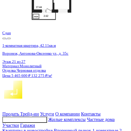
Сдан
1-комнатная квартира, 42.14кв.м
Воронеж, Антонова-Овсеенко ул., д. 35с
Этаж
24 из 27
Материал
Монолитный
Отделка
Черновая отделка
Цена 5 465 600 ₽
132 179 ₽/м²
Продать
Трейд-ин
Услуги
О компании
Контакты
Жилые комплексы
Частные дома
Подбор недвижимости
Участки
Гаражи
Квартиры в новостройке
Вторичный рынок
1-комнатные
2-