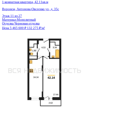
Общая площадь
41.32 м²
Строительная площадь
42.11 м²
Жилая площадь
17.44 м²
Площадь кухни
14.14 м²
Высота потолков
2.80 м
Отделка
Черновая отделка
Санузел
Раздельный
Балкон
Балкон
Кладовка
Нет
Лифт
Да
Изолированные комнаты
Да
Онлайн показ
Да
Похожие объекты