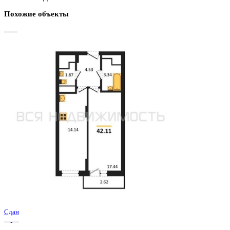
Базовая цена:
5 465 600 ₽
132 275 ₽/м²
Семейная ипотека
от 26 215 ₽/мес
Ипотека
от 63 932 ₽/мес
?
Расчет цены приблизительный, за более точной информаци
обращайтесь к менеджеру
Шахматка
Забронировать
ЖК
ЖД Навигатор
Корпус
ЖД Навигатор
Срок сдачи
4 кв 2025
Тип дома
Монолитный
Этаж
21/27
№ Квартиры
306
Тип сделки
Первичная продажа