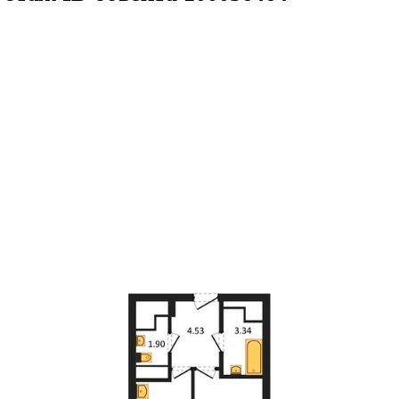
42.14кв.м
м² 26/27 этаж
ID объекта 1000