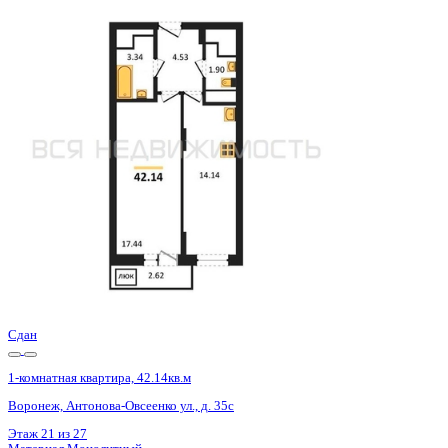
Базовая цена:
5 465 600 ₽
132 179 ₽/м²
Семейная ипотека
от 26 215 ₽/мес
Ипотека
от 63 932 ₽/мес
?
Расчет цены приблизительный, за более точной информаци
Шахматка
Забронировать
ЖК
ЖД Навигатор
Корпус
ЖД Навигатор
Срок сдачи
4 кв 2025
Тип дома
Монолитный
Этаж
26/27
№ Квартиры
375
Тип сделки
Первичная продажа
Общая площадь
41.35 м²
Строительная площадь
42.14 м²
Жилая площадь
17.44 м²
Площадь кухни
14.14 м²
Высота потолков
2.80 м