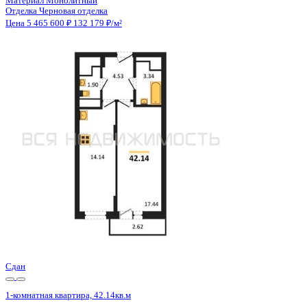
Отделка
Черновая отделка
Санузел
Раздельный
Балкон
Балкон
Кладовка
Нет
Лифт
Да
Изолированные комнаты
Да
Онлайн показ
Да
Похожие объекты