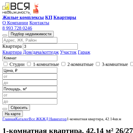
Жилые комплексы
КП
Квартиры
О Компании
Контакты
8 993 728 0246
Подбор недвижимости
Квартира
Квартира
Дом/дача/коттедж
Участок
Гараж
Студии
1-комнатные
2-комнатные
3-комнатные
Сбросить
На карте